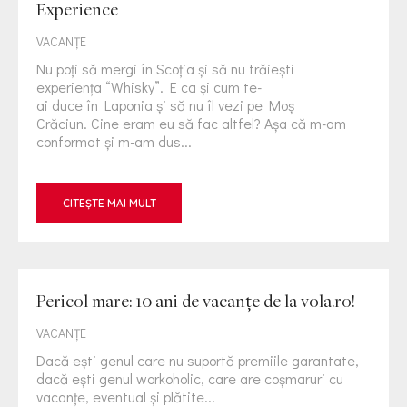
Experience
VACANȚE
Nu poţi să mergi în Scoţia şi să nu trăieşti
experienţa “Whisky”. E ca și cum te-
ai duce în Laponia și să nu îl vezi pe Moş
Crăciun. Cine eram eu să fac altfel? Așa că m-am
conformat și m-am dus...
CITEȘTE MAI MULT
Pericol mare: 10 ani de vacanţe de la vola.ro!
VACANȚE
Dacă ești genul care nu suportă premiile garantate,
dacă ești genul workoholic, care are coșmaruri cu
vacanțe, eventual și plătite...