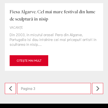
Fiesa Algarve. Cel mai mare festival din lume
de sculptură în nisip
VACANȚE
Din 2003, in micutul orasel Pera din Algarve,
Portugalia isi dau intalnire cei mai priceputi artisti in
scultarea in nisip....
CITEȘTE MAI MULT