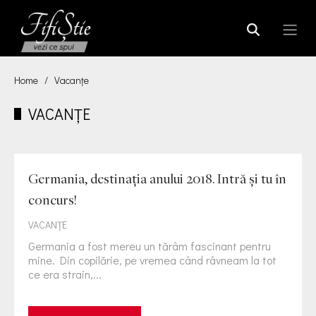
Home
/
Vacanțe
VACANȚE
Germania, destinația anului 2018. Intră și tu în
concurs!
VACANȚE
Germania a fost mereu un tărâm fascinant pentru
mine. Din copilărie, pe vremea când râvneam la tot
ce era strain,...