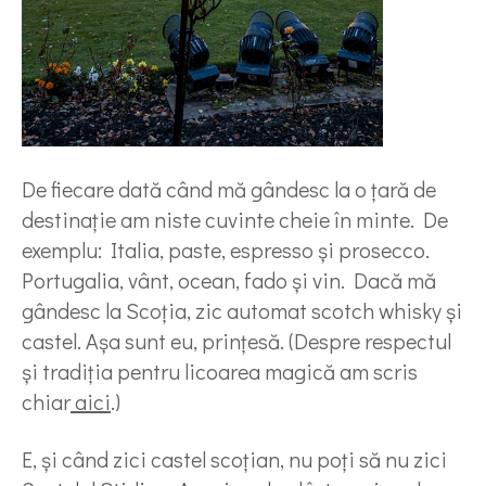
De fiecare dată când mă gândesc la o țară de
destinație am niste cuvinte cheie în minte. De
exemplu: Italia, paste, espresso și prosecco.
Portugalia, vânt, ocean, fado și vin. Dacă mă
gândesc la Scoția, zic automat scotch whisky și
castel. Așa sunt eu, prințesă. (Despre respectul
și tradiția pentru licoarea magică am scris
chiar
aici
.)
E, și când zici castel scoțian, nu poți să nu zici