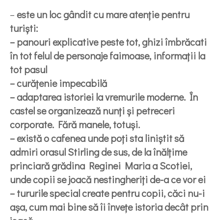
–
este un loc gândit cu mare atenție pentru
turiști:
– panouri explicative peste tot, ghizi îmbrăcati
în tot felul de personaje faimoase, informații la
tot pasul
– curățenie impecabilă
– adaptarea istoriei la vremurile moderne. În
castel se organizează nunți și petreceri
corporate. Fără manele, totuși.
– există o cafenea unde poți sta liniștit să
admiri orasul Stirling de sus, de la înălțime
princiară grădina Reginei Maria a Scotiei,
unde copii se joacă nestingheriți de-a ce vor ei
– tururile special create pentru copii, căci nu-i
așa, cum mai bine să îi învețe istoria decât prin