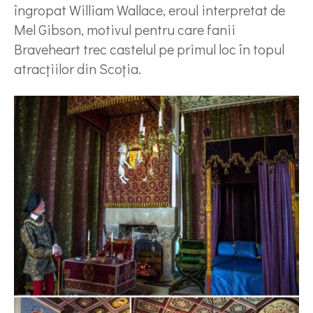
îngropat William Wallace, eroul interpretat de
Mel Gibson, motivul pentru care fanii
Braveheart trec castelul pe primul loc în topul
atracțiilor din Scoția.