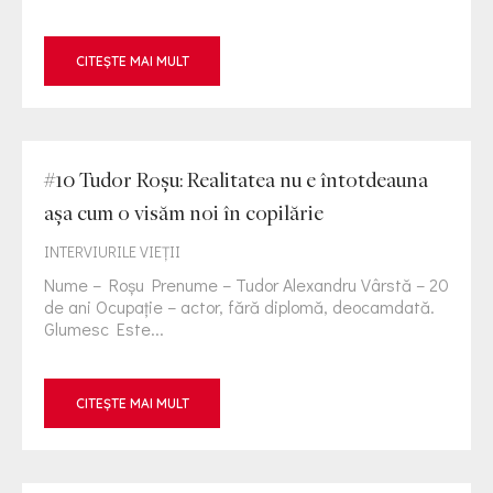
CITEȘTE MAI MULT
#10 Tudor Roșu: Realitatea nu e întotdeauna
așa cum o visăm noi în copilărie
INTERVIURILE VIEŢII
Nume – Roșu Prenume – Tudor Alexandru Vârstă – 20
de ani Ocupație – actor, fără diplomă, deocamdată.
Glumesc Este...
CITEȘTE MAI MULT