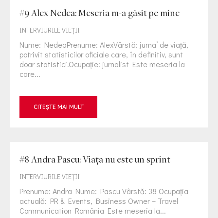
#9 Alex Nedea: Meseria m-a găsit pe mine
INTERVIURILE VIEŢII
Nume: NedeaPrenume: AlexVârstă: juma’ de viață,
potrivit statisticilor oficiale care, în definitiv, sunt
doar statistici.Ocupație: jurnalist ⁠Este meseria la
care...
CITEȘTE MAI MULT
#8 Andra Pascu: Viața nu este un sprint
INTERVIURILE VIEŢII
Prenume: Andra Nume: Pascu Vârstă: 38 Ocupația
actuală: PR & Events, Business Owner – Travel
Communication România Este meseria la...