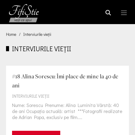
Home
/
Interviurile vieţii
INTERVIURILE VIEŢII
#18 Alina Sorescu: Îmi place de mine la 40 de
ani
INTERVIURILE VIEŢII
Nume: Sorescu Prenume: Alina Luminita Vârstă: 40
de ani Ocupația actuală: artist ***Fotografii realizate
de Adrian Popa, exclusiv pe film....