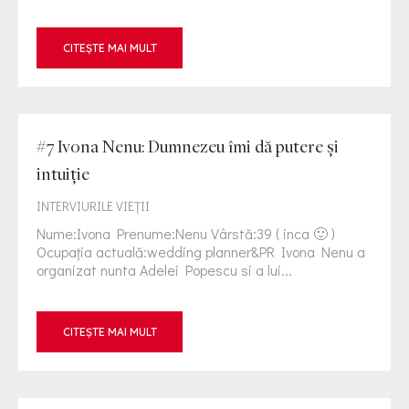
CITEȘTE MAI MULT
#7 Ivona Nenu: Dumnezeu îmi dă putere și
intuiție
INTERVIURILE VIEŢII
Nume:Ivona Prenume:Nenu Vârstă:39 ( inca 🙂 )
Ocupația actuală:wedding planner&PR Ivona Nenu a
organizat nunta Adelei Popescu si a lui...
CITEȘTE MAI MULT