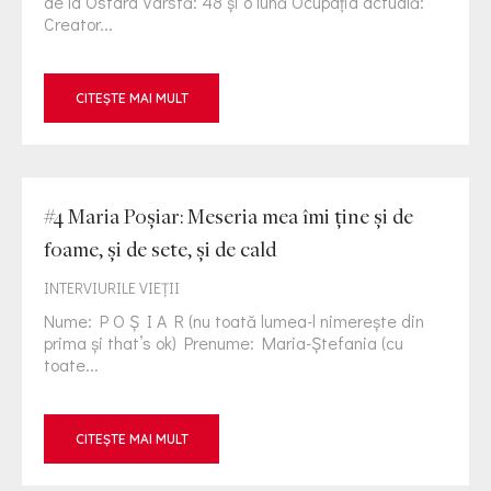
de la Ostara Vârstă: 48 și o lună Ocupația actuală:
Creator...
CITEȘTE MAI MULT
#4 Maria Poșiar: Meseria mea îmi ține și de
foame, și de sete, și de cald
INTERVIURILE VIEŢII
Nume: P O Ș I A R (nu toată lumea-l nimerește din
prima și that’s ok) Prenume: Maria-Ștefania (cu
toate...
CITEȘTE MAI MULT