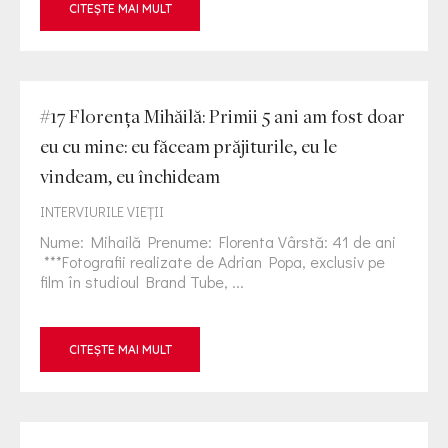
CITEȘTE MAI MULT
#17 Florența Mihăilă: Primii 5 ani am fost doar
eu cu mine: eu făceam prăjiturile, eu le
vindeam, eu închideam
INTERVIURILE VIEŢII
Nume: Mihailă Prenume: Florenta Vârstă: 41 de ani
***Fotografii realizate de Adrian Popa, exclusiv pe
film în studioul Brand Tube, ...
CITEȘTE MAI MULT