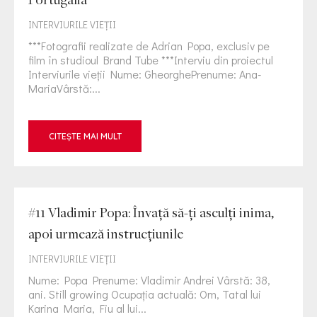
INTERVIURILE VIEŢII
***Fotografii realizate de Adrian Popa, exclusiv pe
film în studioul Brand Tube ***Interviu din proiectul
Interviurile vieții Nume: GheorghePrenume: Ana-
MariaVârstă:...
CITEȘTE MAI MULT
#11 Vladimir Popa: Învață să-ți asculți inima,
apoi urmează instrucțiunile
INTERVIURILE VIEŢII
Nume: Popa Prenume: Vladimir Andrei Vârstă: 38,
ani. Still growing Ocupația actuală: Om, Tatal lui
Karina Maria, Fiu al lui...