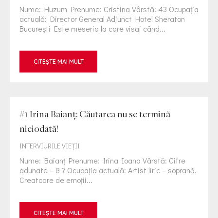
Nume: Huzum Prenume: Cristina Vârstă: 43 Ocupația
actuală: Director General Adjunct Hotel Sheraton
București Este meseria la care visai când...
CITEȘTE MAI MULT
#1 Irina Baianț: Căutarea nu se termină
niciodată!
INTERVIURILE VIEŢII
Nume: Baianț Prenume: Irina Ioana Vârstă: Cifre
adunate – 8 ? Ocupația actuală: Artist liric – soprană.
Creatoare de emoții...
CITEȘTE MAI MULT