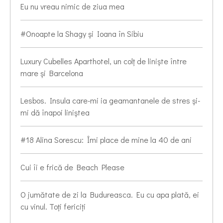
Eu nu vreau nimic de ziua mea
#Onoapte la Shagy și Ioana în Sibiu
Luxury Cubelles Aparthotel, un colț de liniște între
mare și Barcelona
Lesbos. Insula care-mi ia geamantanele de stres și-
mi dă înapoi liniștea
#18 Alina Sorescu: Îmi place de mine la 40 de ani
Cui îi e frică de Beach Please
O jumătate de zi la Budureasca. Eu cu apa plată, ei
cu vinul. Toți fericiți