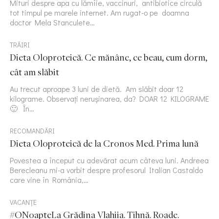
Mituri despre apa cu lămîie, vaccinuri, antibiotice circulă
tot timpul pe marele internet. Am rugat-o pe doamna
doctor Mela Stanculete…
TRĂIRI
Dieta Oloproteică. Ce mănânc, ce beau, cum dorm,
cât am slăbit
Au trecut aproape 3 luni de dietă. Am slăbit doar 12
kilograme. Observați nerușinarea, da? DOAR 12 KILOGRAME
🙂 În…
RECOMANDĂRI
Dieta Oloproteică de la Cronos Med. Prima lună
Povestea a început cu adevărat acum câteva luni. Andreea
Berecleanu mi-a vorbit despre profesorul Italian Castaldo
care vine în România,…
VACANȚE
#ONoapteLa Grădina Vlahiia. Tihnă. Roade.