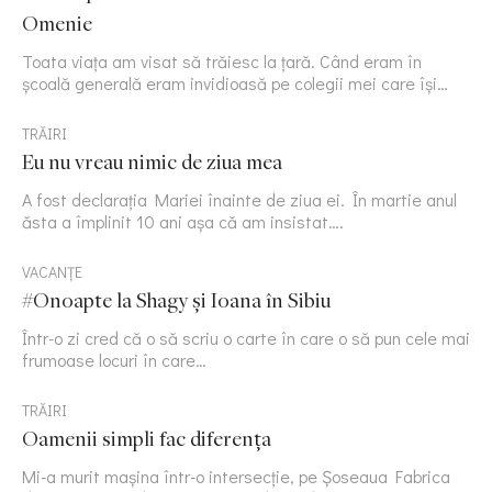
Omenie
Toata viața am visat să trăiesc la țară. Când eram în
școală generală eram invidioasă pe colegii mei care își…
TRĂIRI
Eu nu vreau nimic de ziua mea
A fost declarația Mariei înainte de ziua ei. În martie anul
ăsta a împlinit 10 ani așa că am insistat….
VACANȚE
#Onoapte la Shagy și Ioana în Sibiu
Într-o zi cred că o să scriu o carte în care o să pun cele mai
frumoase locuri în care…
TRĂIRI
Oamenii simpli fac diferența
Mi-a murit mașina într-o intersecție, pe Șoseaua Fabrica