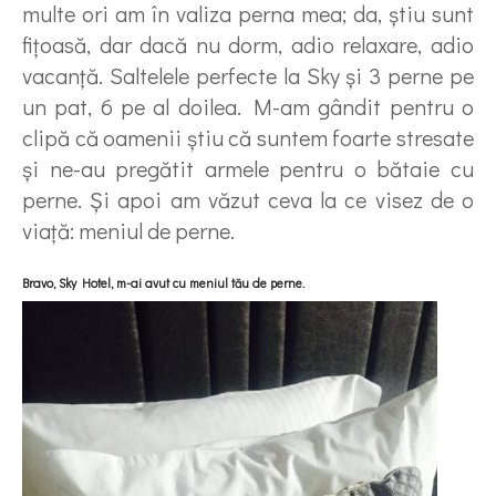
multe ori am în valiza perna mea; da, ştiu sunt
fiţoasă, dar dacă nu dorm, adio relaxare, adio
vacanţă. Saltelele perfecte la Sky şi 3 perne pe
un pat, 6 pe al doilea. M-am gândit pentru o
clipă că oamenii ştiu că suntem foarte stresate
şi ne-au pregătit armele pentru o bătaie cu
perne. Şi apoi am văzut ceva la ce visez de o
viaţă: meniul de perne.
Bravo, Sky Hotel, m-ai avut cu meniul tău de perne.