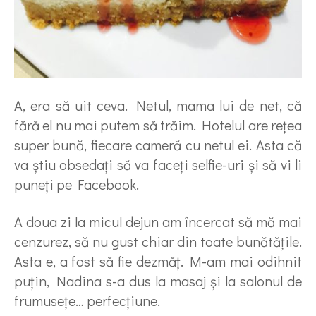
A, era să uit ceva. Netul, mama lui de net, că
fără el nu mai putem să trăim. Hotelul are reţea
super bună, fiecare cameră cu netul ei. Asta că
va ştiu obsedaţi să va faceţi selfie-uri şi să vi li
puneţi pe Facebook.
A doua zi la micul dejun am încercat să mă mai
cenzurez, să nu gust chiar din toate bunătăţile.
Asta e, a fost să fie dezmăţ. M-am mai odihnit
puţin, Nadina s-a dus la masaj şi la salonul de
frumuseţe… perfecţiune.