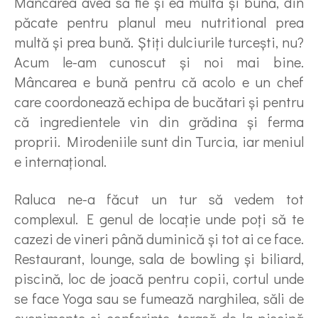
Mâncarea avea să fie şi ea multă şi bună, din
păcate pentru planul meu nutritional prea
multă şi prea bună. Ştiţi dulciurile turceşti, nu?
Acum le-am cunoscut şi noi mai bine.
Mâncarea e bună pentru că acolo e un chef
care coordonează echipa de bucătari şi pentru
că ingredientele vin din grădina şi ferma
proprii. Mirodeniile sunt din Turcia, iar meniul
e internaţional.
Raluca ne-a făcut un tur să vedem tot
complexul. E genul de locaţie unde poţi să te
cazezi de vineri până duminică şi tot ai ce face.
Restaurant, lounge, sala de bowling şi biliard,
piscină, loc de joacă pentru copii, cortul unde
se face Yoga sau se fumează narghilea, săli de
evenimente şi conferinţe, terasă de la piscină