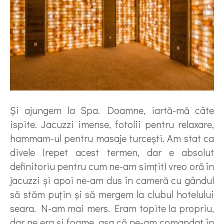
Şi ajungem la Spa. Doamne, iartă-mă câte
ispite. Jacuzzi imense, fotolii pentru relaxare,
hammam-ul pentru masaje turceşti. Am stat ca
divele (repet acest termen, dar e absolut
definitoriu pentru cum ne-am simţit) vreo oră în
jacuzzi şi apoi ne-am dus în cameră cu gândul
să stăm puţin şi să mergem la clubul hotelului
seara. N-am mai mers. Eram topite la propriu,
dar ne era şi foame, aşa că ne-am comandat în