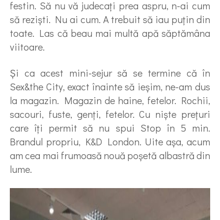
festin. Să nu vă judecaţi prea aspru, n-ai cum
să rezişti. Nu ai cum. A trebuit să iau puţin din
toate. Las că beau mai multă apă săptămâna
viitoare.
Şi ca acest mini-sejur să se termine că în
Sex&the City, exact înainte să ieşim, ne-am dus
la magazin. Magazin de haine, fetelor. Rochii,
sacouri, fuste, genţi, fetelor. Cu nişte preţuri
care îţi permit să nu spui Stop în 5 min.
Brandul propriu, K&D London. Uite aşa, acum
am cea mai frumoasă nouă poşetă albastră din
lume.