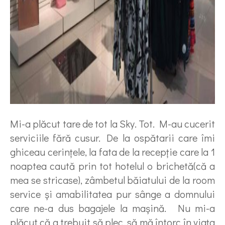
Mi-a plăcut tare de tot la Sky. Tot. M-au cucerit
serviciile fără cusur. De la ospătarii care îmi
ghiceau cerinţele, la fata de la recepţie care la 1
noaptea caută prin tot hotelul o brichetă(că a
mea se stricase), zâmbetul băiatului de la room
service şi amabilitatea pur sânge a domnului
care ne-a dus bagajele la maşină. Nu mi-a
plăcut că a trebuit să plec, să mă întorc în viaţa