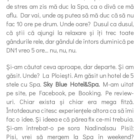
de stres am zis mă duc la Spa, ca o divă ce mă
aflu. Dar vai, unde aş putea să mă duc că să nu
fac 10 ore pe drum. Unde oare? Dusul ca dusul,
că ştii că ajungi la relaxare şi îţi trec toate
gândurile rele, dar gândul de întors duminică pe
DN1 vreo 5 ore… nu, nu, nu.
Şi-am căutat ceva aproape, dar departe. Şi am
găsit. Unde? La Ploieşti. Am găsit un hotel de 5
stele cu Spa.
Sky Blue Hotel&Spa.
M-am uitat
pe site, pe Facebook, pe Booking. Pe review-
uri. Chiar exista şi chiar era mega fitză.
Întotdeauna citesc experienţele altora ca să îmi
fac o idee. Şi ideea e că părea fix ce-mi trebuia.
Şi-am întrebat-o pe sora Nadina(sau Pisi):
Pisi, vrei să mergem la Spa în weekend?