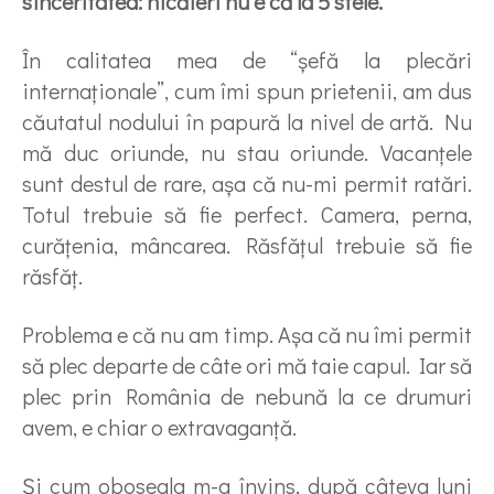
sinceritatea: nicăieri nu e că la 5 stele.
În calitatea mea de “şefă la plecări
internaţionale”, cum îmi spun prietenii, am dus
căutatul nodului în papură la nivel de artă. Nu
mă duc oriunde, nu stau oriunde. Vacanţele
sunt destul de rare, aşa că nu-mi permit ratări.
Totul trebuie să fie perfect. Camera, perna,
curăţenia, mâncarea. Răsfăţul trebuie să fie
răsfăţ.
Problema e că nu am timp. Aşa că nu îmi permit
să plec departe de câte ori mă taie capul. Iar să
plec prin România de nebună la ce drumuri
avem, e chiar o extravaganţă.
Şi cum oboseala m-a învins, după câteva luni