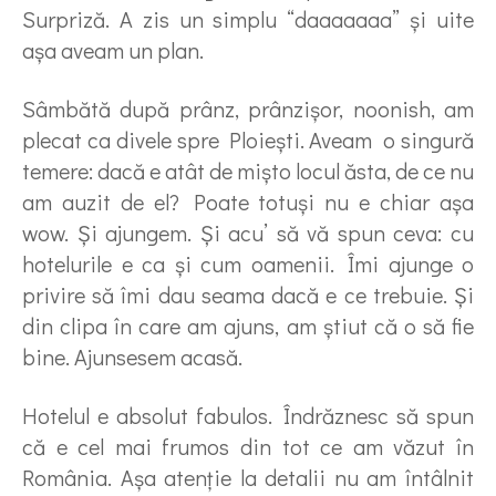
Surpriză. A zis un simplu “daaaaaaa” şi uite
aşa aveam un plan.
Sâmbătă după prânz, prânzişor, noonish, am
plecat ca divele spre Ploieşti. Aveam o singură
temere: dacă e atât de mişto locul ăsta, de ce nu
am auzit de el? Poate totuşi nu e chiar aşa
wow. Şi ajungem. Şi acu’ să vă spun ceva: cu
hotelurile e ca şi cum oamenii. Îmi ajunge o
privire să îmi dau seama dacă e ce trebuie. Şi
din clipa în care am ajuns, am ştiut că o să fie
bine. Ajunsesem acasă.
Hotelul e absolut fabulos. Îndrăznesc să spun
că e cel mai frumos din tot ce am văzut în
România. Aşa atenţie la detalii nu am întâlnit