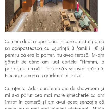
Camera dublă superioară în care am stat putea
să adăpostească cu uşurinţă 3 familii :)))) şi
pentru că era la parter, nu avea terasă. M-am
gândit de când am luat cartela. “Hmmm, la
parter, nu terasă”. Dar ce să vezi, avea grădină.
Fiecare camera cu grădiniţă ei. Fitză.
Curăţenia. Ador curăţenia aia de showroom şi
mi s-a părut cea mai mare şmecherie că am
intrat în cameră şi am avut acea senzaţie că
acolo nu a mai stat nimeni niciodată. Nicio