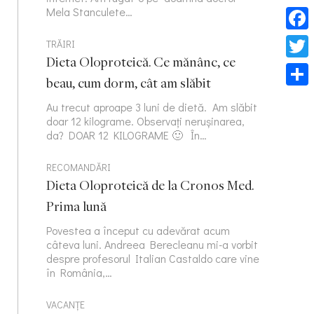
Mela Stanculete…
Face
TRĂIRI
Dieta Oloproteică. Ce mănânc, ce
Twitt
beau, cum dorm, cât am slăbit
Part
Au trecut aproape 3 luni de dietă. Am slăbit
doar 12 kilograme. Observați nerușinarea,
da? DOAR 12 KILOGRAME 🙂 În…
RECOMANDĂRI
Dieta Oloproteică de la Cronos Med.
Prima lună
Povestea a început cu adevărat acum
câteva luni. Andreea Berecleanu mi-a vorbit
despre profesorul Italian Castaldo care vine
în România,…
VACANȚE