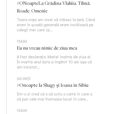
#ONoapteLa Grădina Vlahiia. Tihnă.
Roade. Omenie
Toata viața am visat să trăiesc la țară. Când
eram în școală generală eram invidioasă pe
colegii mei care își…
TRĂIRI
Eu nu vreau nimic de ziua mea
A fost declarația Mariei înainte de ziua ei.
În martie anul ăsta a împlinit 10 ani așa că
am insistat….
VACANȚE
#Onoapte la Shagy și Ioana în Sibiu
Într-o zi cred că o să scriu o carte în care o
să pun cele mai frumoase locuri în care…
TRĂIRI