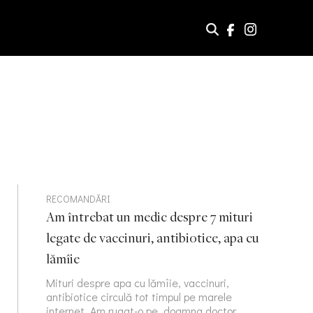
RECOMANDĂRI
Am întrebat un medic despre 7 mituri
legate de vaccinuri, antibiotice, apa cu
lămîie
Mituri despre apa cu lămîie, vaccinuri,
antibiotice circulă tot timpul pe marele
internet. Am rugat-o pe doamna doctor