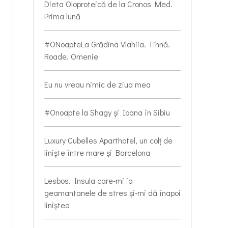
Dieta Oloproteică de la Cronos Med.
Prima lună
#ONoapteLa Grădina Vlahiia. Tihnă.
Roade. Omenie
Eu nu vreau nimic de ziua mea
#Onoapte la Shagy și Ioana în Sibiu
Luxury Cubelles Aparthotel, un colț de
liniște între mare și Barcelona
Lesbos. Insula care-mi ia
geamantanele de stres și-mi dă înapoi
liniștea