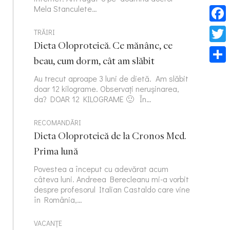
Mela Stanculete…
Face
TRĂIRI
Dieta Oloproteică. Ce mănânc, ce
Twitt
beau, cum dorm, cât am slăbit
Part
Au trecut aproape 3 luni de dietă. Am slăbit
doar 12 kilograme. Observați nerușinarea,
da? DOAR 12 KILOGRAME 🙂 În…
RECOMANDĂRI
Dieta Oloproteică de la Cronos Med.
Prima lună
Povestea a început cu adevărat acum
câteva luni. Andreea Berecleanu mi-a vorbit
despre profesorul Italian Castaldo care vine
în România,…
VACANȚE