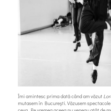
Îmi amintesc prima dată când am văzut
Lor
mutasem în București. Văzusem spectacole la
ceva. Pe vremea aceea nu veneau atât de mul