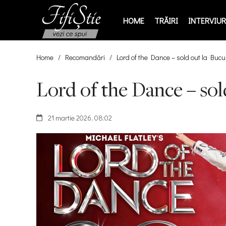
HOME
TRĂIRI
INTERVIURI
Home
/
Recomandări
/
Lord of the Dance – sold out la Bucure
Lord of the Dance – sold
21 martie 2026, 08:02