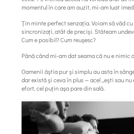
momentul în care am auzit, mi-am luat imedi
Țin minte perfect senzația. Voiam să văd cu 
sincronizați, atât de preciși. Stăteam undeva 
Cum e posibil? Cum reușesc?
Până când mi-am dat seama că nu e nimic de
Oamenii ăștia pur și simplu au asta în sânge
dar există și ceva în plus — acel „ești sau nu 
efort, cel puțin așa pare din sală.