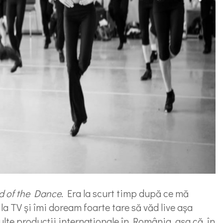
d of the Dance
. Era la scurt timp după ce mă
 TV și îmi doream foarte tare să văd live așa
te producții internaționale în România, așa că, în