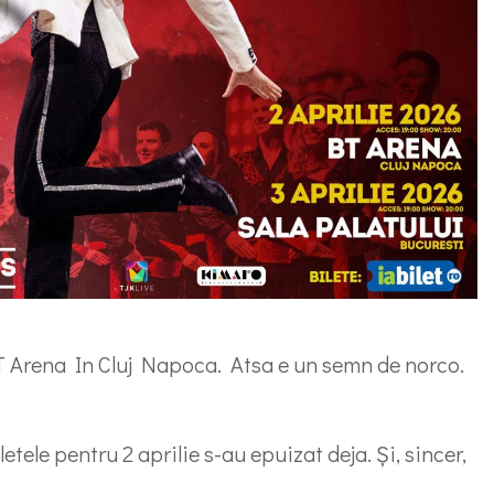
BT Arena In Cluj Napoca. Atsa e un semn de norco.
etele pentru 2 aprilie s-au epuizat deja. Și, sincer,