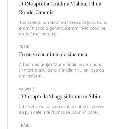
#ONoapteLa Grădina Vlahiia. Tihnă.
Roade. Omenie
Toata viața am visat să trăiesc la țară. Când
eram în școală generală eram invidioasă pe
colegii mei care își…
TRĂIRI
Eu nu vreau nimic de ziua mea
A fost declarația Mariei înainte de ziua ei.
În martie anul ăsta a împlinit 10 ani așa că
am insistat….
VACANȚE
#Onoapte la Shagy și Ioana în Sibiu
Într-o zi cred că o să scriu o carte în care o
să pun cele mai frumoase locuri în care…
TRĂIRI