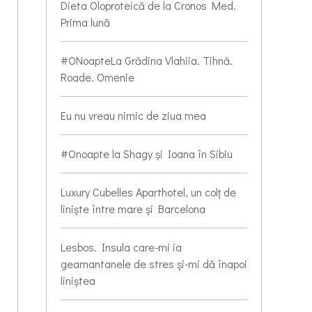
Dieta Oloproteică de la Cronos Med.
Prima lună
#ONoapteLa Grădina Vlahiia. Tihnă.
Roade. Omenie
Eu nu vreau nimic de ziua mea
#Onoapte la Shagy și Ioana în Sibiu
Luxury Cubelles Aparthotel, un colț de
liniște între mare și Barcelona
Lesbos. Insula care-mi ia
geamantanele de stres și-mi dă înapoi
liniștea