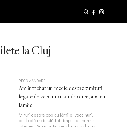
lete la Cluj
RECOMANDĂRI
Am întrebat un medic despre 7 mituri
legate de vaccinuri, antibiotice, apa cu
lămîie
Mituri despre apa cu lămîie, vaccinuri,
antibiotice circulă tot timpul pe marele
internet. Am rugat-o pe doamna doctor