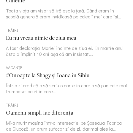
Omenie
Toata viața am visat să trăiesc la țară. Când eram în
școală generală eram invidioasă pe colegii mei care își…
TRĂIRI
Eu nu vreau nimic de ziua mea
A fost declarația Mariei înainte de ziua ei. În martie anul
ăsta a împlinit 10 ani așa că am insistat….
VACANȚE
#Onoapte la Shagy și Ioana în Sibiu
Într-o zi cred că o să scriu o carte în care o să pun cele mai
frumoase locuri în care…
TRĂIRI
Oamenii simpli fac diferența
Mi-a murit mașina într-o intersecție, pe Șoseaua Fabrica
de Glucoză, un drum sufocat zi de zi, dar mai ales la…