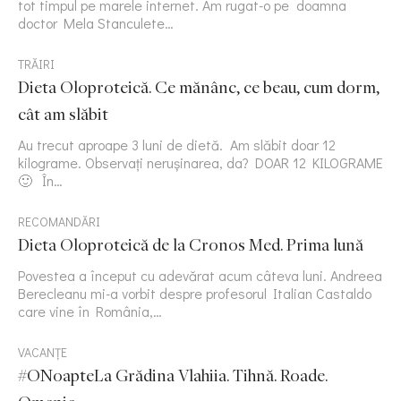
tot timpul pe marele internet. Am rugat-o pe doamna
doctor Mela Stanculete…
TRĂIRI
Dieta Oloproteică. Ce mănânc, ce beau, cum dorm,
cât am slăbit
Au trecut aproape 3 luni de dietă. Am slăbit doar 12
kilograme. Observați nerușinarea, da? DOAR 12 KILOGRAME
🙂 În…
RECOMANDĂRI
Dieta Oloproteică de la Cronos Med. Prima lună
Povestea a început cu adevărat acum câteva luni. Andreea
Berecleanu mi-a vorbit despre profesorul Italian Castaldo
care vine în România,…
VACANȚE
#ONoapteLa Grădina Vlahiia. Tihnă. Roade.