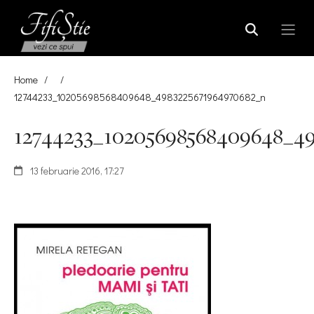
Home
/
/
12744233_10205698568409648_4983225671964970682_n
12744233_10205698568409648_4
13 februarie 2016, 17:27