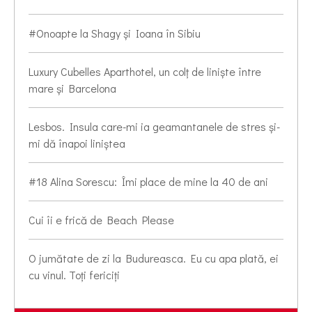
#Onoapte la Shagy și Ioana în Sibiu
Luxury Cubelles Aparthotel, un colț de liniște între
mare și Barcelona
Lesbos. Insula care-mi ia geamantanele de stres și-
mi dă înapoi liniștea
#18 Alina Sorescu: Îmi place de mine la 40 de ani
Cui îi e frică de Beach Please
O jumătate de zi la Budureasca. Eu cu apa plată, ei
cu vinul. Toți fericiți