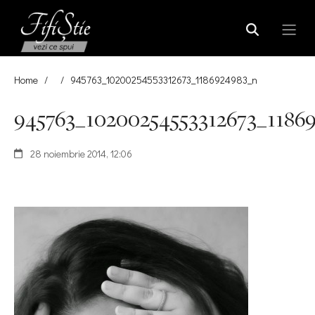
Home
/
/
945763_10200254553312673_1186924983_n
945763_10200254553312673_1186
28 noiembrie 2014, 12:06