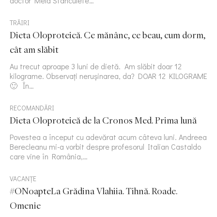
doctor Mela Stanculete…
TRĂIRI
Dieta Oloproteică. Ce mănânc, ce beau, cum dorm,
cât am slăbit
Au trecut aproape 3 luni de dietă. Am slăbit doar 12
kilograme. Observați nerușinarea, da? DOAR 12 KILOGRAME
🙂 În…
RECOMANDĂRI
Dieta Oloproteică de la Cronos Med. Prima lună
Povestea a început cu adevărat acum câteva luni. Andreea
Berecleanu mi-a vorbit despre profesorul Italian Castaldo
care vine în România,…
VACANȚE
#ONoapteLa Grădina Vlahiia. Tihnă. Roade.
Omenie