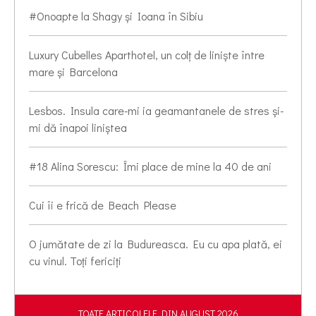
#Onoapte la Shagy și Ioana în Sibiu
Luxury Cubelles Aparthotel, un colț de liniște între
mare și Barcelona
Lesbos. Insula care-mi ia geamantanele de stres și-
mi dă înapoi liniștea
#18 Alina Sorescu: Îmi place de mine la 40 de ani
Cui îi e frică de Beach Please
O jumătate de zi la Budureasca. Eu cu apa plată, ei
cu vinul. Toți fericiți
TOATE ARTICOLELE DIN AUGUST 2026