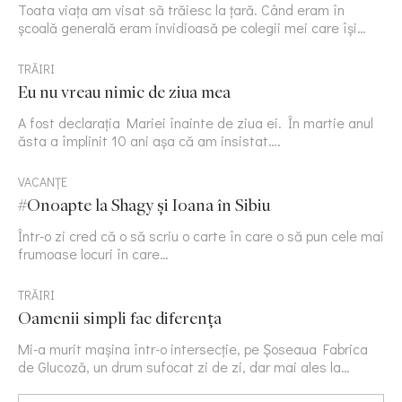
Toata viața am visat să trăiesc la țară. Când eram în
școală generală eram invidioasă pe colegii mei care își…
TRĂIRI
Eu nu vreau nimic de ziua mea
A fost declarația Mariei înainte de ziua ei. În martie anul
ăsta a împlinit 10 ani așa că am insistat….
VACANȚE
#Onoapte la Shagy și Ioana în Sibiu
Într-o zi cred că o să scriu o carte în care o să pun cele mai
frumoase locuri în care…
TRĂIRI
Oamenii simpli fac diferența
Mi-a murit mașina într-o intersecție, pe Șoseaua Fabrica
de Glucoză, un drum sufocat zi de zi, dar mai ales la…