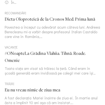
🙂 În…
RECOMANDĂRI
Dieta Oloproteică de la Cronos Med. Prima lună
Povestea a început cu adevărat acum câteva luni. Andreea
Berecleanu mi-a vorbit despre profesorul Italian Castaldo
care vine în România,…
VACANȚE
#ONoapteLa Grădina Vlahiia. Tihnă. Roade.
Omenie
Toata viața am visat să trăiesc la țară. Când eram în
școală generală eram invidioasă pe colegii mei care își…
TRĂIRI
Eu nu vreau nimic de ziua mea
A fost declarația Mariei înainte de ziua ei. În martie anul
ăsta a împlinit 10 ani așa că am insistat….