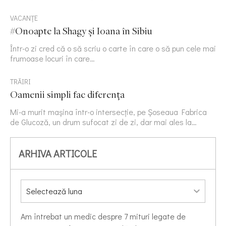
VACANȚE
#Onoapte la Shagy și Ioana în Sibiu
Într-o zi cred că o să scriu o carte în care o să pun cele mai
frumoase locuri în care…
TRĂIRI
Oamenii simpli fac diferența
Mi-a murit mașina într-o intersecție, pe Șoseaua Fabrica
de Glucoză, un drum sufocat zi de zi, dar mai ales la…
ARHIVA ARTICOLE
Am întrebat un medic despre 7 mituri legate de