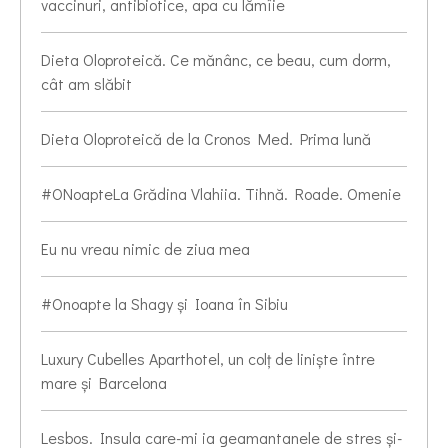
vaccinuri, antibiotice, apa cu lămîie
Dieta Oloproteică. Ce mănânc, ce beau, cum dorm,
cât am slăbit
Dieta Oloproteică de la Cronos Med. Prima lună
#ONoapteLa Grădina Vlahiia. Tihnă. Roade. Omenie
Eu nu vreau nimic de ziua mea
#Onoapte la Shagy și Ioana în Sibiu
Luxury Cubelles Aparthotel, un colț de liniște între
mare și Barcelona
Lesbos. Insula care-mi ia geamantanele de stres și-