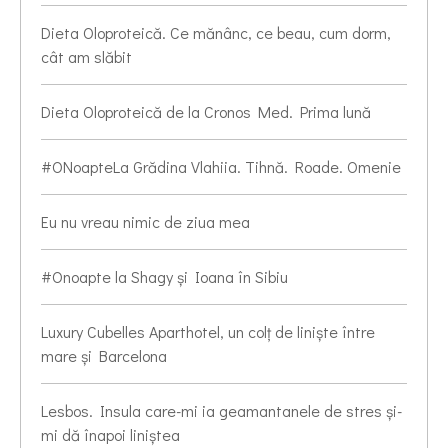
Dieta Oloproteică. Ce mănânc, ce beau, cum dorm,
cât am slăbit
Dieta Oloproteică de la Cronos Med. Prima lună
#ONoapteLa Grădina Vlahiia. Tihnă. Roade. Omenie
Eu nu vreau nimic de ziua mea
#Onoapte la Shagy și Ioana în Sibiu
Luxury Cubelles Aparthotel, un colț de liniște între
mare și Barcelona
Lesbos. Insula care-mi ia geamantanele de stres și-
mi dă înapoi liniștea