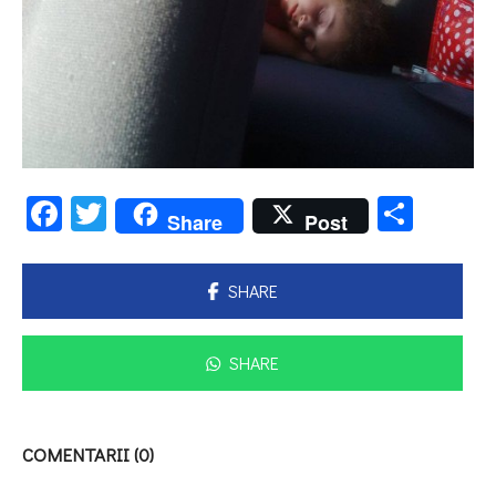
Facebook
Twitter
Parta
Share
Post
SHARE
SHARE
COMENTARII (0)