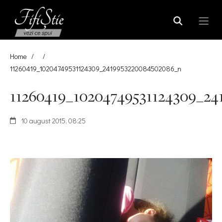
Home
/
/
11260419_10204749531124309_2419953220084502086_n
11260419_10204749531124309_24
10 august 2015, 08:25