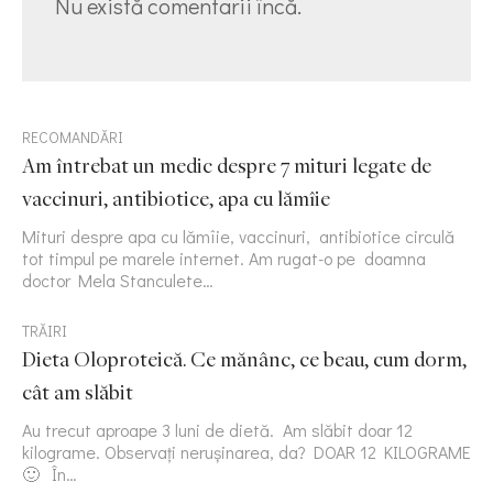
Nu există comentarii încă.
RECOMANDĂRI
Am întrebat un medic despre 7 mituri legate de
vaccinuri, antibiotice, apa cu lămîie
Mituri despre apa cu lămîie, vaccinuri, antibiotice circulă
tot timpul pe marele internet. Am rugat-o pe doamna
doctor Mela Stanculete…
TRĂIRI
Dieta Oloproteică. Ce mănânc, ce beau, cum dorm,
cât am slăbit
Au trecut aproape 3 luni de dietă. Am slăbit doar 12
kilograme. Observați nerușinarea, da? DOAR 12 KILOGRAME
🙂 În…