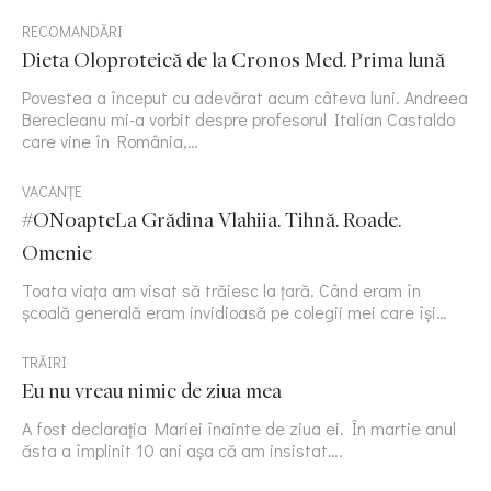
RECOMANDĂRI
Dieta Oloproteică de la Cronos Med. Prima lună
Povestea a început cu adevărat acum câteva luni. Andreea
Berecleanu mi-a vorbit despre profesorul Italian Castaldo
care vine în România,…
VACANȚE
#ONoapteLa Grădina Vlahiia. Tihnă. Roade.
Omenie
Toata viața am visat să trăiesc la țară. Când eram în
școală generală eram invidioasă pe colegii mei care își…
TRĂIRI
Eu nu vreau nimic de ziua mea
A fost declarația Mariei înainte de ziua ei. În martie anul
ăsta a împlinit 10 ani așa că am insistat….