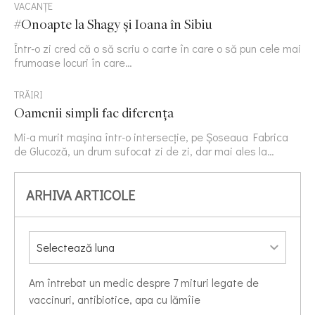
VACANȚE
#Onoapte la Shagy și Ioana în Sibiu
Într-o zi cred că o să scriu o carte în care o să pun cele mai
frumoase locuri în care…
TRĂIRI
Oamenii simpli fac diferența
Mi-a murit mașina într-o intersecție, pe Șoseaua Fabrica
de Glucoză, un drum sufocat zi de zi, dar mai ales la…
ARHIVA ARTICOLE
Am întrebat un medic despre 7 mituri legate de
vaccinuri, antibiotice, apa cu lămîie