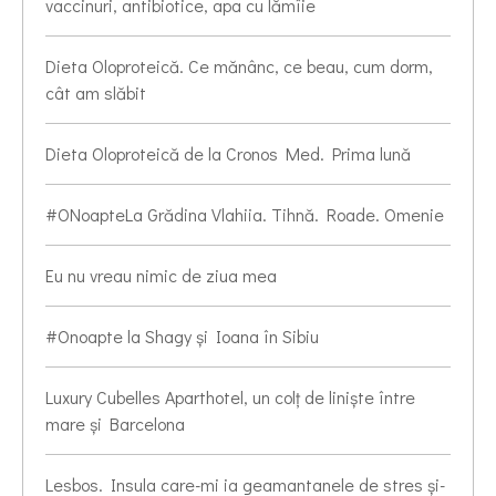
vaccinuri, antibiotice, apa cu lămîie
Dieta Oloproteică. Ce mănânc, ce beau, cum dorm,
cât am slăbit
Dieta Oloproteică de la Cronos Med. Prima lună
#ONoapteLa Grădina Vlahiia. Tihnă. Roade. Omenie
Eu nu vreau nimic de ziua mea
#Onoapte la Shagy și Ioana în Sibiu
Luxury Cubelles Aparthotel, un colț de liniște între
mare și Barcelona
Lesbos. Insula care-mi ia geamantanele de stres și-