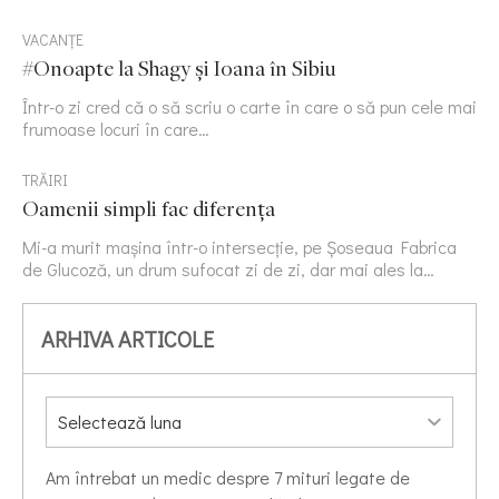
VACANȚE
#Onoapte la Shagy și Ioana în Sibiu
Într-o zi cred că o să scriu o carte în care o să pun cele mai
frumoase locuri în care…
TRĂIRI
Oamenii simpli fac diferența
Mi-a murit mașina într-o intersecție, pe Șoseaua Fabrica
de Glucoză, un drum sufocat zi de zi, dar mai ales la…
ARHIVA ARTICOLE
Am întrebat un medic despre 7 mituri legate de