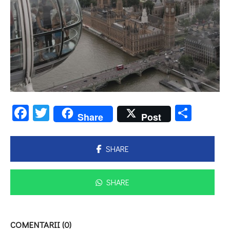
Facebook
Twitter
Parta
Share
Post
SHARE
SHARE
COMENTARII (0)