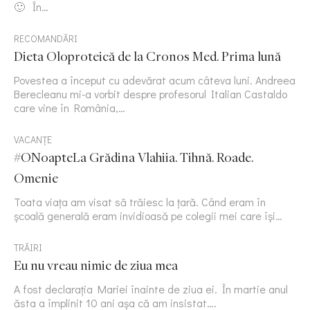
🙂 În…
RECOMANDĂRI
Dieta Oloproteică de la Cronos Med. Prima lună
Povestea a început cu adevărat acum câteva luni. Andreea
Berecleanu mi-a vorbit despre profesorul Italian Castaldo
care vine în România,…
VACANȚE
#ONoapteLa Grădina Vlahiia. Tihnă. Roade.
Omenie
Toata viața am visat să trăiesc la țară. Când eram în
școală generală eram invidioasă pe colegii mei care își…
TRĂIRI
Eu nu vreau nimic de ziua mea
A fost declarația Mariei înainte de ziua ei. În martie anul
ăsta a împlinit 10 ani așa că am insistat….