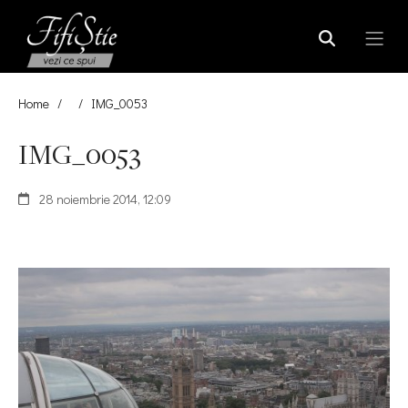
Home
/
/
IMG_0053
IMG_0053
28 noiembrie 2014, 12:09