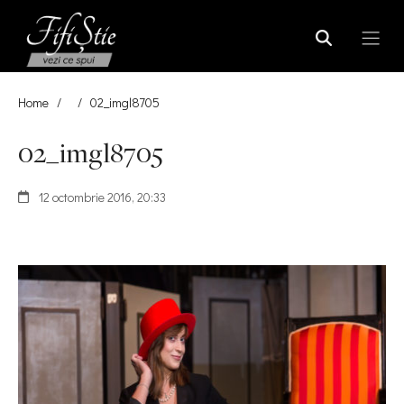
Home
/
/
02_imgl8705
02_imgl8705
12 octombrie 2016, 20:33