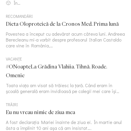
🙂 În…
RECOMANDĂRI
Dieta Oloproteică de la Cronos Med. Prima lună
Povestea a început cu adevărat acum câteva luni. Andreea
Berecleanu mi-a vorbit despre profesorul Italian Castaldo
care vine în România,…
VACANȚE
#ONoapteLa Grădina Vlahiia. Tihnă. Roade.
Omenie
Toata viața am visat să trăiesc la țară. Când eram în
școală generală eram invidioasă pe colegii mei care își…
TRĂIRI
Eu nu vreau nimic de ziua mea
A fost declarația Mariei înainte de ziua ei. În martie anul
ăsta a împlinit 10 ani așa că am insistat….