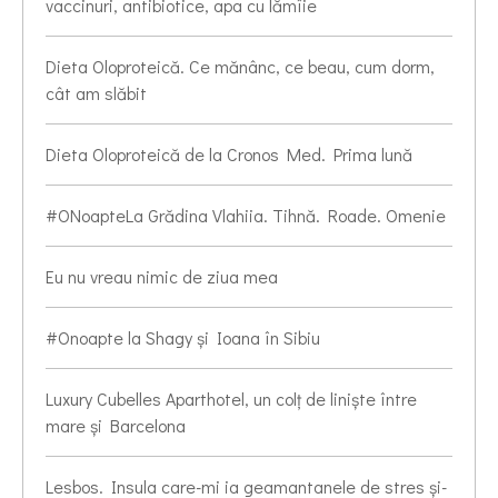
vaccinuri, antibiotice, apa cu lămîie
Dieta Oloproteică. Ce mănânc, ce beau, cum dorm,
cât am slăbit
Dieta Oloproteică de la Cronos Med. Prima lună
#ONoapteLa Grădina Vlahiia. Tihnă. Roade. Omenie
Eu nu vreau nimic de ziua mea
#Onoapte la Shagy și Ioana în Sibiu
Luxury Cubelles Aparthotel, un colț de liniște între
mare și Barcelona
Lesbos. Insula care-mi ia geamantanele de stres și-