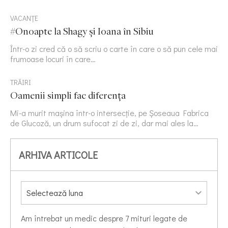
VACANȚE
#Onoapte la Shagy și Ioana în Sibiu
Într-o zi cred că o să scriu o carte în care o să pun cele mai
frumoase locuri în care…
TRĂIRI
Oamenii simpli fac diferența
Mi-a murit mașina într-o intersecție, pe Șoseaua Fabrica
de Glucoză, un drum sufocat zi de zi, dar mai ales la…
ARHIVA ARTICOLE
Am întrebat un medic despre 7 mituri legate de