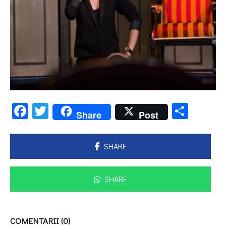
Facebook
Twitter
Parta
Share
Post
SHARE
SHARE
COMENTARII (0)