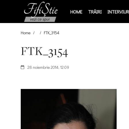
HOME
TRĂIRI
INTERVIURI
Home
/
/
FTK_3154
FTK_3154
28 noiembrie 2014, 12:09