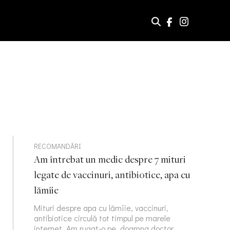
RECOMANDĂRI
Am întrebat un medic despre 7 mituri
legate de vaccinuri, antibiotice, apa cu
lămîie
Mituri despre apa cu lămîie, vaccinuri,
antibiotice circulă tot timpul pe marele
internet. Am rugat-o pe doamna doctor