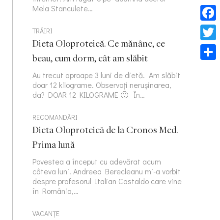
Mela Stanculete…
Face
TRĂIRI
Dieta Oloproteică. Ce mănânc, ce
Twitt
beau, cum dorm, cât am slăbit
Part
Au trecut aproape 3 luni de dietă. Am slăbit
doar 12 kilograme. Observați nerușinarea,
da? DOAR 12 KILOGRAME 🙂 În…
RECOMANDĂRI
Dieta Oloproteică de la Cronos Med.
Prima lună
Povestea a început cu adevărat acum
câteva luni. Andreea Berecleanu mi-a vorbit
despre profesorul Italian Castaldo care vine
în România,…
VACANȚE