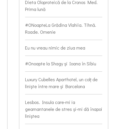
Dieta Oloproteică de la Cronos Med.
Prima lună
#ONoapteLa Grădina Vlahiia. Tihnă.
Roade. Omenie
Eu nu vreau nimic de ziua mea
#Onoapte la Shagy și Ioana în Sibiu
Luxury Cubelles Aparthotel, un colț de
liniște între mare și Barcelona
Lesbos. Insula care-mi ia
geamantanele de stres și-mi dă înapoi
liniștea