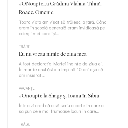
#ONoapteLa Grădina Vlahiia. Tihnă.
Roade. Omenie
Toata viața am visat să trăiesc la țară. Când
eram în școală generală eram invidioasă pe
colegii mei care își…
TRĂIRI
Eu nu vreau nimic de ziua mea
A fost declarația Mariei înainte de ziua ei.
În martie anul ăsta a împlinit 10 ani așa că
am insistat….
VACANȚE
#Onoapte la Shagy și Ioana în Sibiu
Într-o zi cred că o să scriu o carte în care o
să pun cele mai frumoase locuri în care…
TRĂIRI