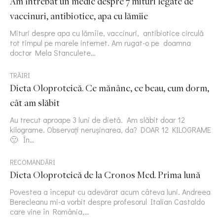
Am întrebat un medic despre 7 mituri legate de
vaccinuri, antibiotice, apa cu lămîie
Mituri despre apa cu lămîie, vaccinuri, antibiotice circulă
tot timpul pe marele internet. Am rugat-o pe doamna
doctor Mela Stanculete…
TRĂIRI
Dieta Oloproteică. Ce mănânc, ce beau, cum dorm,
cât am slăbit
Au trecut aproape 3 luni de dietă. Am slăbit doar 12
kilograme. Observați nerușinarea, da? DOAR 12 KILOGRAME
🙂 În…
RECOMANDĂRI
Dieta Oloproteică de la Cronos Med. Prima lună
Povestea a început cu adevărat acum câteva luni. Andreea
Berecleanu mi-a vorbit despre profesorul Italian Castaldo
care vine în România,…