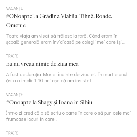
VACANȚE
#ONoapteLa Grădina Vlahiia. Tihnă. Roade.
Omenie
Toata viața am visat să trăiesc la țară. Când eram în
școală generală eram invidioasă pe colegii mei care își…
TRĂIRI
Eu nu vreau nimic de ziua mea
A fost declarația Mariei înainte de ziua ei. În martie anul
ăsta a împlinit 10 ani așa că am insistat….
VACANȚE
#Onoapte la Shagy și Ioana în Sibiu
Într-o zi cred că o să scriu o carte în care o să pun cele mai
frumoase locuri în care…
TRĂIRI