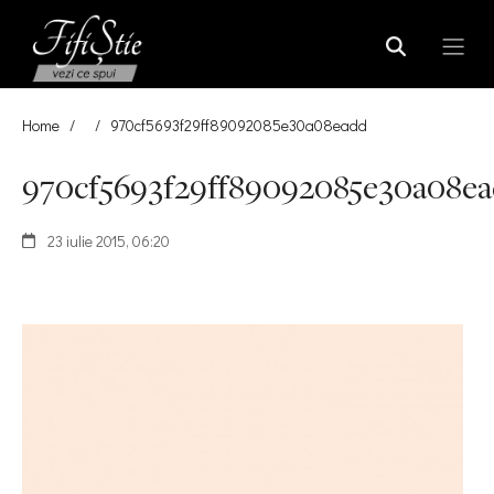
Home
/
/
970cf5693f29ff89092085e30a08eadd
970cf5693f29ff89092085e30a08e
23 iulie 2015, 06:20