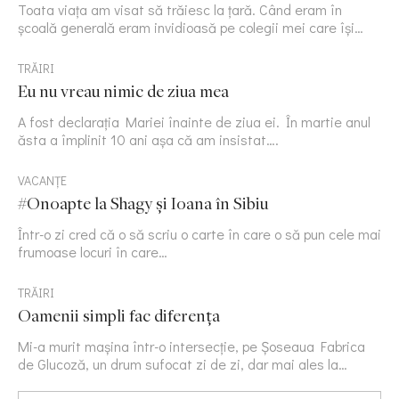
Toata viața am visat să trăiesc la țară. Când eram în
școală generală eram invidioasă pe colegii mei care își…
TRĂIRI
Eu nu vreau nimic de ziua mea
A fost declarația Mariei înainte de ziua ei. În martie anul
ăsta a împlinit 10 ani așa că am insistat….
VACANȚE
#Onoapte la Shagy și Ioana în Sibiu
Într-o zi cred că o să scriu o carte în care o să pun cele mai
frumoase locuri în care…
TRĂIRI
Oamenii simpli fac diferența
Mi-a murit mașina într-o intersecție, pe Șoseaua Fabrica
de Glucoză, un drum sufocat zi de zi, dar mai ales la…