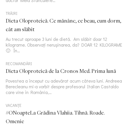
doctor Mela Stanculete…
TRĂIRI
Dieta Oloproteică. Ce mănânc, ce beau, cum dorm,
cât am slăbit
Au trecut aproape 3 luni de dietă. Am slăbit doar 12
kilograme. Observați nerușinarea, da? DOAR 12 KILOGRAME
🙂 În…
RECOMANDĂRI
Dieta Oloproteică de la Cronos Med. Prima lună
Povestea a început cu adevărat acum câteva luni. Andreea
Berecleanu mi-a vorbit despre profesorul Italian Castaldo
care vine în România,…
VACANȚE
#ONoapteLa Grădina Vlahiia. Tihnă. Roade.
Omenie