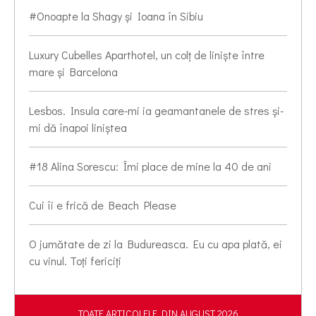
#Onoapte la Shagy și Ioana în Sibiu
Luxury Cubelles Aparthotel, un colț de liniște între
mare și Barcelona
Lesbos. Insula care-mi ia geamantanele de stres și-
mi dă înapoi liniștea
#18 Alina Sorescu: Îmi place de mine la 40 de ani
Cui îi e frică de Beach Please
O jumătate de zi la Budureasca. Eu cu apa plată, ei
cu vinul. Toți fericiți
TOATE ARTICOLELE DIN AUGUST 2026