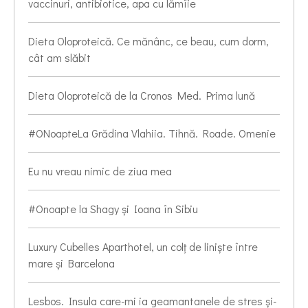
vaccinuri, antibiotice, apa cu lămîie
Dieta Oloproteică. Ce mănânc, ce beau, cum dorm,
cât am slăbit
Dieta Oloproteică de la Cronos Med. Prima lună
#ONoapteLa Grădina Vlahiia. Tihnă. Roade. Omenie
Eu nu vreau nimic de ziua mea
#Onoapte la Shagy și Ioana în Sibiu
Luxury Cubelles Aparthotel, un colț de liniște între
mare și Barcelona
Lesbos. Insula care-mi ia geamantanele de stres și-