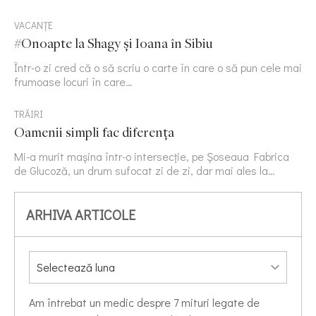
VACANȚE
#Onoapte la Shagy și Ioana în Sibiu
Într-o zi cred că o să scriu o carte în care o să pun cele mai
frumoase locuri în care…
TRĂIRI
Oamenii simpli fac diferența
Mi-a murit mașina într-o intersecție, pe Șoseaua Fabrica
de Glucoză, un drum sufocat zi de zi, dar mai ales la…
ARHIVA ARTICOLE
Am întrebat un medic despre 7 mituri legate de