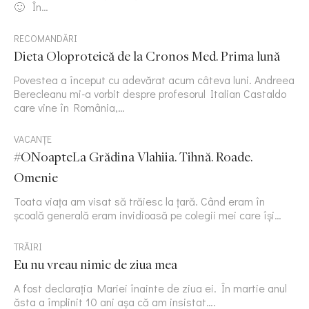
🙂 În…
RECOMANDĂRI
Dieta Oloproteică de la Cronos Med. Prima lună
Povestea a început cu adevărat acum câteva luni. Andreea
Berecleanu mi-a vorbit despre profesorul Italian Castaldo
care vine în România,…
VACANȚE
#ONoapteLa Grădina Vlahiia. Tihnă. Roade.
Omenie
Toata viața am visat să trăiesc la țară. Când eram în
școală generală eram invidioasă pe colegii mei care își…
TRĂIRI
Eu nu vreau nimic de ziua mea
A fost declarația Mariei înainte de ziua ei. În martie anul
ăsta a împlinit 10 ani așa că am insistat….