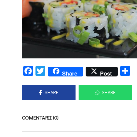
Facebook
Twitter
P
Share
Post
SHARE
SHARE
COMENTARII (0)