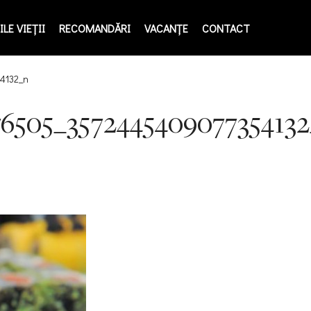
LE VIEŢII
RECOMANDĂRI
VACANȚE
CONTACT
4132_n
6505_357244540907735413