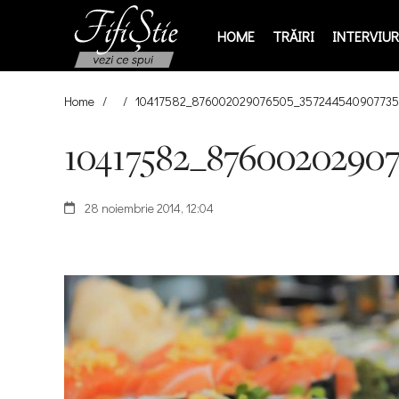
HOME
TRĂIRI
INTERVIURI
Home
/
/
10417582_876002029076505_357244540907735
10417582_87600202907
28 noiembrie 2014, 12:04