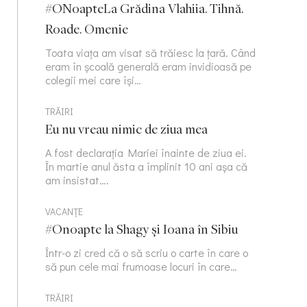
#ONoapteLa Grădina Vlahiia. Tihnă.
Roade. Omenie
Toata viața am visat să trăiesc la țară. Când
eram în școală generală eram invidioasă pe
colegii mei care își…
TRĂIRI
Eu nu vreau nimic de ziua mea
A fost declarația Mariei înainte de ziua ei.
În martie anul ăsta a împlinit 10 ani așa că
am insistat….
VACANȚE
#Onoapte la Shagy și Ioana în Sibiu
Într-o zi cred că o să scriu o carte în care o
să pun cele mai frumoase locuri în care…
TRĂIRI