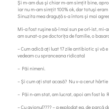
Și m-am dus și chiar m-am simțit bine, apr
iar nu m-am simțit 100% ok, dar totuși era
Sinuzita mea draguță s-a întors și mai agre
Mi-a fost rușine să-l mai sun pe orl-ist, mi-a
am sunat-o pe doctorița de familie, o basa
– Cum adică ați luat 17 zile antibiotic și vă 
vedeam cu spranceana ridicata)
– Păi nimeni.
– Și cum ați stat acasă? Nu v-a cerut hârtie 
– Păi n-am stat, am lucrat, apoi am fost la 
– Cu avionul???? – a explodat ea, de parcă