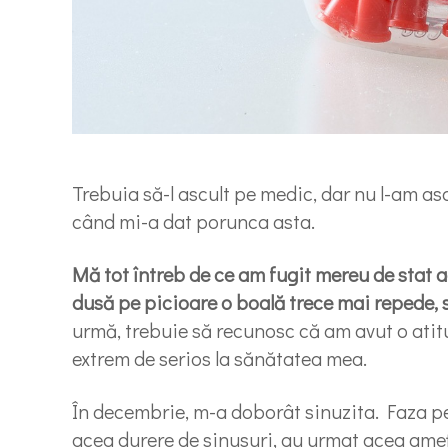
Trebuia să-l ascult pe medic, dar nu l-am a
când mi-a dat porunca asta.
Mă tot întreb de ce am fugit mereu de stat
dusă pe picioare o boală trece mai repede, 
urmă, trebuie să recunosc că am avut o ati
extrem de serios la sănătatea mea.
În decembrie, m-a doborât sinuzita. Faza pe
acea durere de sinusuri, au urmat acea ameț