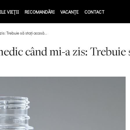
LE VIEŢII
RECOMANDĂRI
VACANȚE
CONTACT
zis: Trebuie să stați acasă…
 medic când mi-a zis: Trebuie 