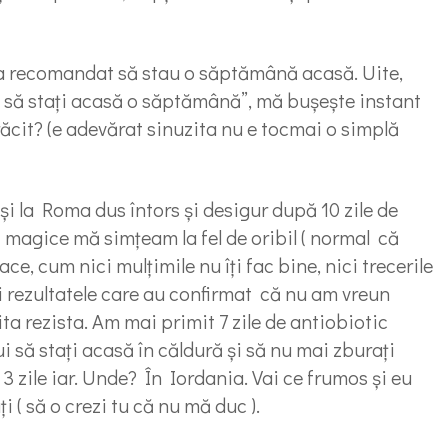
i-a recomandat să stau o săptămână acasă. Uite,
i să stați acasă o săptămână”, mă bușește instant
răcit? (e adevărat sinuzita nu e tocmai o simplă
i la Roma dus întors și desigur după 10 zile de
uri magice mă simțeam la fel de oribil ( normal că
e, cum nici mulțimile nu îți fac bine, nici trecerile
ă și rezultatele care au confirmat că nu am vreun
ita rezista. Am mai primit 7 zile de antiobiotic
ui să stați acasă în căldură și să nu mai zburați
 3 zile iar. Unde? În Iordania. Vai ce frumos și eu
 ( să o crezi tu că nu mă duc ).