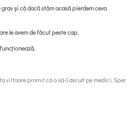
e grav și că dacă stăm acasă pierdem ceva
re le avem de făcut peste cap.
 funcționează.
ta viitoare promit că o să-I ascult pe medici. Sper
artajează