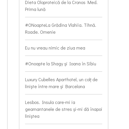
Dieta Oloproteică de la Cronos Med.
Prima lună
#ONoapteLa Grădina Vlahiia. Tihnă.
Roade. Omenie
Eu nu vreau nimic de ziua mea
#Onoapte la Shagy și Ioana în Sibiu
Luxury Cubelles Aparthotel, un colț de
liniște între mare și Barcelona
Lesbos. Insula care-mi ia
geamantanele de stres și-mi dă înapoi
liniștea