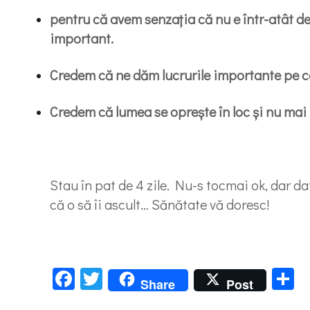
pentru că avem senzația că nu e într-atât d
important.
Credem că ne dăm lucrurile importante pe ca
Credem că lumea se oprește în loc și nu mai
Stau în pat de 4 zile. Nu-s tocmai ok, dar da
că o să îi ascult… Sănătate vă doresc!
Facebook
Twitter
P
Share
Post