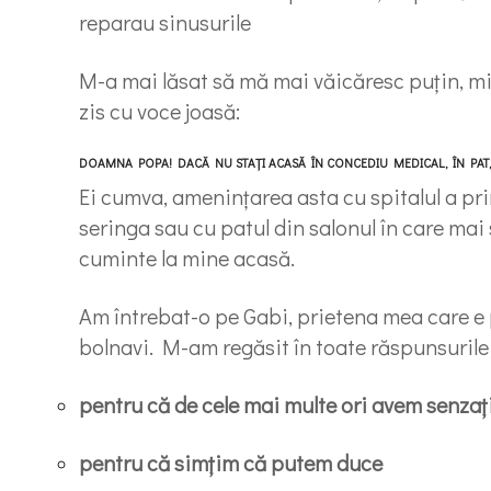
reparau sinusurile
M-a mai lăsat să mă mai văicăresc puțin, mi
zis cu voce joasă:
DOAMNA POPA! DACĂ NU STAȚI ACASĂ ÎN CONCEDIU MEDICAL, ÎN PAT, 
Ei cumva, amenințarea asta cu spitalul a pr
seringa sau cu patul din salonul în care mai 
cuminte la mine acasă.
Am întrebat-o pe Gabi, prietena mea care e
bolnavi. M-am regăsit în toate răspunsurile 
pentru că de cele mai multe ori avem senzaț
pentru că simțim că putem duce