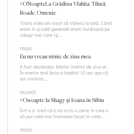
#ONoapteLa Grădina Vlahiia. Tihnă.
Roade. Omenie
Toata viața am visat să trăiesc la țară. Când
eram în școală generală eram invidioasă pe
colegii mei care își…
TRĂIRI
Eu nu vreau nimic de ziua mea
A fost declarația Mariei înainte de ziua ei.
În martie anul ăsta a împlinit 10 ani așa că
am insistat….
VACANȚE
#Onoapte la Shagy și Ioana în Sibiu
Într-o zi cred că o să scriu o carte în care o
să pun cele mai frumoase locuri în care…
TRĂIRI