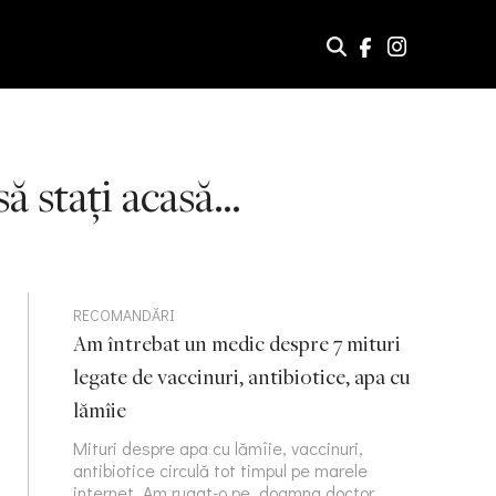
să stați acasă…
RECOMANDĂRI
Am întrebat un medic despre 7 mituri
legate de vaccinuri, antibiotice, apa cu
lămîie
Mituri despre apa cu lămîie, vaccinuri,
antibiotice circulă tot timpul pe marele
internet. Am rugat-o pe doamna doctor