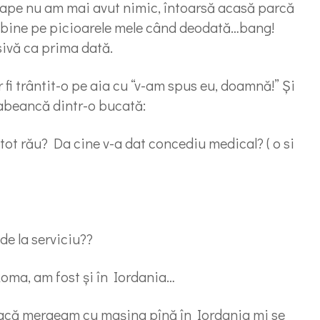
oape nu am mai avut nimic, întoarsă acasă parcă
m bine pe picioarele mele când deodată…bang!
sivă ca prima dată.
r fi trântit-o pe aia cu “v-am spus eu, doamnă!” Și
rabeancă dintr-o bucată:
e tot rău? Da cine v-a dat concediu medical? ( o si
de la serviciu??
Roma, am fost și în Iordania…
 dacă mergeam cu mașina pînă în Iordania mi se