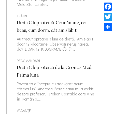
Mela Stanculete…
Face
TRĂIRI
Dieta Oloproteică. Ce mănânc, ce
Twitt
beau, cum dorm, cât am slăbit
Part
Au trecut aproape 3 luni de dietă. Am slăbit
doar 12 kilograme. Observați nerușinarea,
da? DOAR 12 KILOGRAME 🙂 În…
RECOMANDĂRI
Dieta Oloproteică de la Cronos Med.
Prima lună
Povestea a început cu adevărat acum
câteva luni. Andreea Berecleanu mi-a vorbit
despre profesorul Italian Castaldo care vine
în România,…
VACANȚE