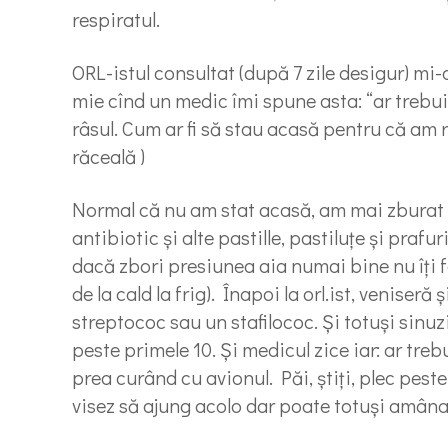
respiratul.
ORL-istul consultat (după 7 zile desigur) m
mie cînd un medic îmi spune asta: “ar trebu
râsul. Cum ar fi să stau acasă pentru că am 
răceală )
Normal că nu am stat acasă, am mai zburat ș
antibiotic și alte pastille, pastiluțe și praf
dacă zbori presiunea aia numai bine nu îți fac
de la cald la frig). Înapoi la orl.ist, veniser
streptococ sau un stafilococ. Și totuși sinuz
peste primele 10. Și medicul zice iar: ar treb
prea curând cu avionul. Păi, știți, plec peste
visez să ajung acolo dar poate totuși amânați