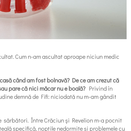
scultat. Cum n-am ascultat aproape niciun medic
 acasă când am fost bolnavă? De ce am crezut că
sau pare că nici măcar nu e boală?
Privind în
tudine demnă de Fifi: niciodată nu m-am gândit
 sărbători. Între Crăciun și Revelion m-a pocnit
eală specifică, nopțile nedormite și problemele cu