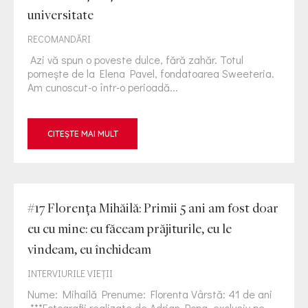
universitate
RECOMANDĂRI
Azi vă spun o poveste dulce, fără zahăr. Totul
pornește de la Elena Pavel, fondatoarea Sweeteria.
Am cunoscut-o într-o perioadă...
CITEȘTE MAI MULT
#17 Florența Mihăilă: Primii 5 ani am fost doar
eu cu mine: eu făceam prăjiturile, eu le
vindeam, eu închideam
INTERVIURILE VIEŢII
Nume: Mihailă Prenume: Florenta Vârstă: 41 de ani
***Fotografii realizate de Adrian Popa, exclusiv pe