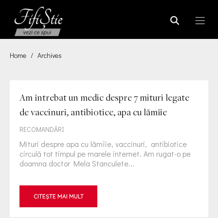
Home
/
Archives
Am întrebat un medic despre 7 mituri legate
de vaccinuri, antibiotice, apa cu lămîie
RECOMANDĂRI
Mituri despre apa cu lămîie, vaccinuri, antibiotice
circulă tot timpul pe marele internet. Am rugat-o pe
doamna doctor Mela Stanculete...
CITEȘTE MAI MULT