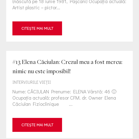
(născută pe 18 iunie 1981, Pașcani) Ocupația actuală:
Artist plastic – pictor...
CITEȘTE MAI MULT
#13 Elena Căciulan: Crezul meu a fost mereu:
nimic nu este imposibil!
INTERVIURILE VIEŢII
Nume: CĂCIULAN Prenume: ELENA Vârstă: 46 🙂
Ocupația actuală: profesor CFM. dr. Owner Elena
Căciulan Fizioclinique ...
CITEȘTE MAI MULT