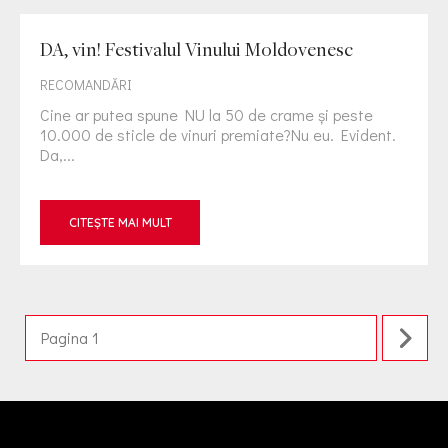
DA, vin! Festivalul Vinului Moldovenesc
RECOMANDĂRI
Cine ar putea spune NU la 50 de crame și peste
10.000 de sticle de vinuri premiate?Nu eu. Evident.
Da,...
CITEȘTE MAI MULT