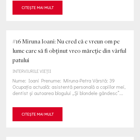
CITEȘTE MAI MULT
#16 Miruna Ioani: Nu cred că e vreun om pe
lume care să fi obținut vreo măreție din vârful
patului
INTERVIURILE VIEŢII
Nume: Ioani Prenume: Miruna-Petra Vârstă: 39
Ocupația actuală: asistentă personală a copiilor mei,
dentist și autoarea blogului „Și blondele gândesc”...
CITEȘTE MAI MULT