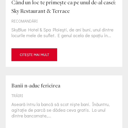
Când un loc te primește ca pe unul de-al casei:
Sky Restaurant & Terrace
RECOMANDĂRI
SkyBlue Hotel & Spa Ploiești, de ani buni, unul dintre
locurile mele de suflet. E genul acela de spațiu în...
CITEȘTE MAI MULT
Banii n-aduc fericirea
TRĂIRI
Aseară intru la bancă să scot niște bani. Înăuntru,
agitație de parcă se dădea ceva gratis. La unul
dintre bancomate,...