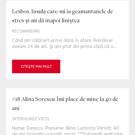
Lesbos. Insula care-mi ia geamantanele de
stres și-mi dă înapoi liniștea
RECOMANDĂRI
Când am călătorit prima dată în afara României
aveam 24 de ani. Și am știut din prima clipă că o...
CITEȘTE MAI MULT
#18 Alina Sorescu: Îmi place de mine la 40 de
ani
INTERVIURILE VIEŢII
Nume: Sorescu Prenume: Alina Luminita Vârstă: 40
de ani Ocupația actuală: artist ***Fotografii realizate