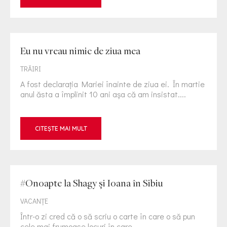
Eu nu vreau nimic de ziua mea
TRĂIRI
A fost declarația Mariei înainte de ziua ei. În martie
anul ăsta a împlinit 10 ani așa că am insistat....
CITEȘTE MAI MULT
#Onoapte la Shagy și Ioana în Sibiu
VACANȚE
Într-o zi cred că o să scriu o carte în care o să pun
cele mai frumoase locuri în care...