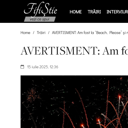
HOME
TRĂIRI
INTERVIURI
Home
/
Trăiri
/
AVERTISMENT: Am fost la “Beach, Please” și 
AVERTISMENT: Am fost l
15 iulie 2025, 12:36