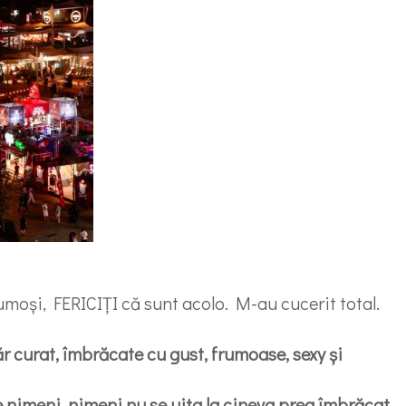
frumoși, FERICIȚI că sunt acolo. M-au cucerit total.
ăr curat, îmbrăcate cu gust, frumoase, sexy și
e nimeni, nimeni nu se uita la cineva prea îmbrăcat