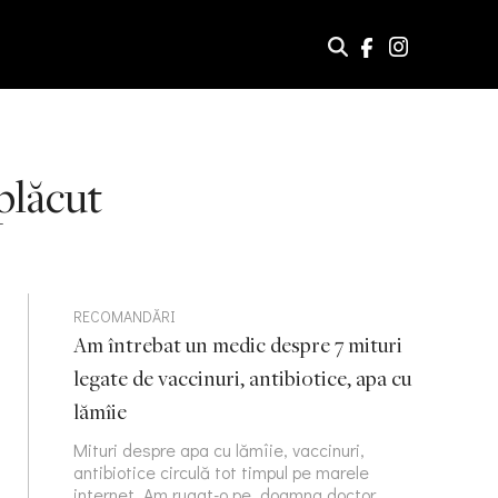
plăcut
RECOMANDĂRI
Am întrebat un medic despre 7 mituri
legate de vaccinuri, antibiotice, apa cu
lămîie
Mituri despre apa cu lămîie, vaccinuri,
antibiotice circulă tot timpul pe marele
internet. Am rugat-o pe doamna doctor