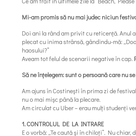
Ce am trăit în ultimele zile la “Beach, Please
Mi-am promis să nu mai judec niciun festiva
Doi ani la rând am privit cu reticență. Anul 
plecat cu inima strânsă, gândindu-mă: „Do
haosului?”
Aveam tot felul de scenarii negative în cap.
Să ne înțelegem: sunt o persoană care nu se
Am ajuns în Costinești în prima zi de festiva
nu o mai mișc până la plecare.
Am circulat cu Uber – erau mulți studenți veni
1. CONTROLUL DE LA INTRARE
E o vorbă: „Te caută și în chiloți”. Nu chiar, 