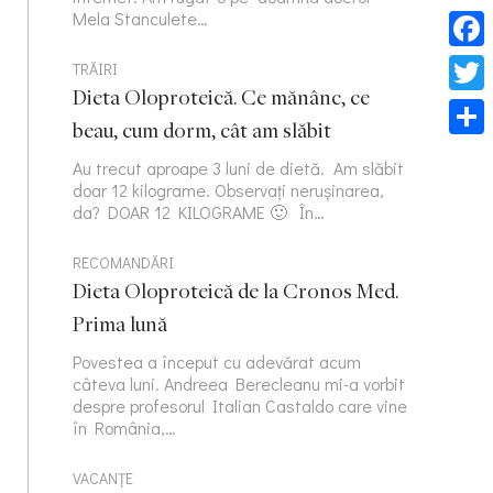
Mela Stanculete…
Face
TRĂIRI
Dieta Oloproteică. Ce mănânc, ce
Twitt
beau, cum dorm, cât am slăbit
Part
Au trecut aproape 3 luni de dietă. Am slăbit
doar 12 kilograme. Observați nerușinarea,
da? DOAR 12 KILOGRAME 🙂 În…
RECOMANDĂRI
Dieta Oloproteică de la Cronos Med.
Prima lună
Povestea a început cu adevărat acum
câteva luni. Andreea Berecleanu mi-a vorbit
despre profesorul Italian Castaldo care vine
în România,…
VACANȚE