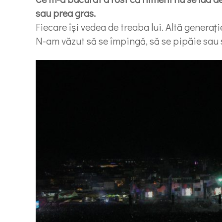
sau prea gras.
Fiecare își vedea de treaba lui. Altă generați
N-am văzut să se împingă, să se pipăie sau s