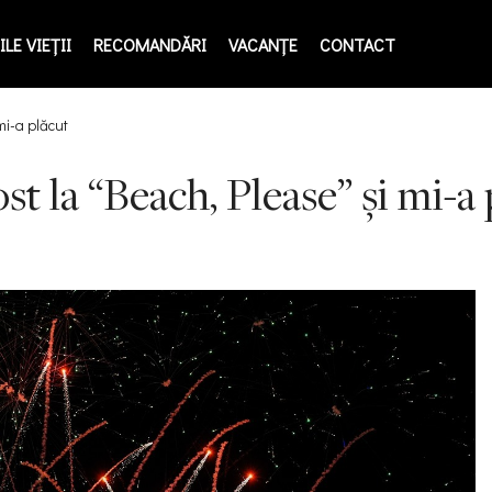
LE VIEŢII
RECOMANDĂRI
VACANȚE
CONTACT
mi-a plăcut
a “Beach, Please” și mi-a 