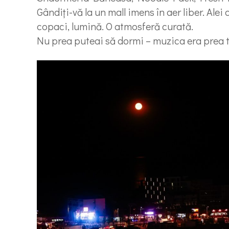
Gândiți-vă la un mall imens în aer liber. Alei
copaci, lumină. O atmosferă curată.
Nu prea puteai să dormi – muzica era prea t