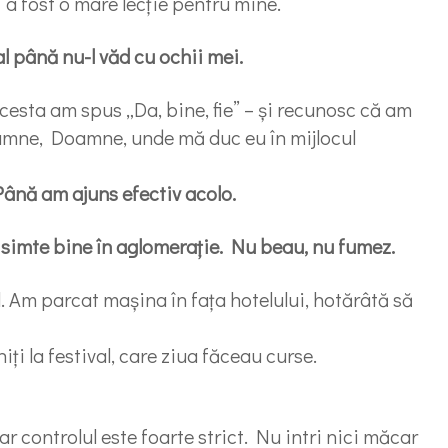
” a fost o mare lecție pentru mine.
l până nu-l văd cu ochii mei.
acesta am spus „Da, bine, fie” – și recunosc că am
amne, Doamne, unde mă duc eu în mijlocul
Până am ajuns efectiv acolo.
 simte bine în aglomerație. Nu beau, nu fumez.
l. Am parcat mașina în fața hotelului, hotărâtă să
ți la festival, care ziua făceau curse.
dar controlul este foarte strict. Nu intri nici măcar