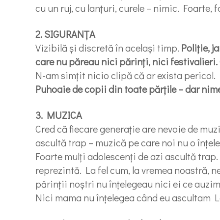
cu un ruj, cu lanțuri, curele – nimic. Foarte, f
2. SIGURANŢA
Vizibilă și discretă în același timp.
Poliție, 
care nu păreau nici părinți, nici festivalieri
N-am simțit nicio clipă că ar exista pericol. I
Puhoaie de copii din toate părțile – dar nime
3. MUZICA
Cred că fiecare generație are nevoie de muzi
ascultă trap – muzică pe care noi nu o înțel
Foarte mulți adolescenți de azi ascultă trap.
reprezintă. La fel cum, la vremea noastră, n
părinții noștri nu înțelegeau nici ei ce auzim
Nici mama nu înțelegea când eu ascultam L