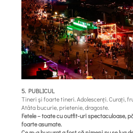
5. PUBLICUL
Tineri și foarte tineri. Adolescenți. Curați, 
Atâta bucurie, prietenie, dragoste.
Fetele – toate cu outfit-uri spectaculoase, p
foarte asumate.
Ce m-a bucurat a fost că nimeni nu se lua d