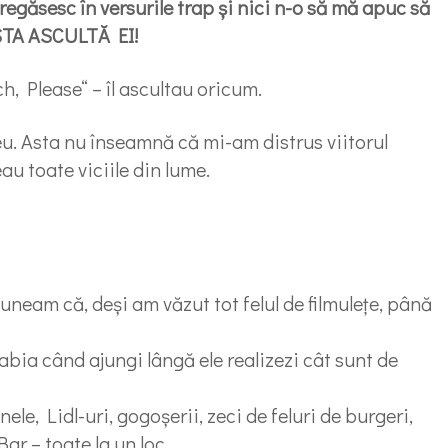
 regăsesc în versurile trap şi nici n-o să mă apuc să
ASTA ASCULTĂ EI!
ch, Please“ – îl ascultau oricum.
eu. Asta nu înseamnă că mi-am distrus viitorul
au toate viciile din lume.
neam că, deși am văzut tot felul de filmulețe, până
 abia când ajungi lângă ele realizezi cât sunt de
nele, Lidl-uri, gogoșerii, zeci de feluri de burgeri,
 – toate la un loc.