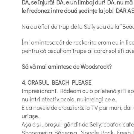
DA, se înjură! DA, e un limbaj dur! DA, nu mă
le fredonez între două şedinţe la job! DAR 
Nu au aflat de trap de la Selly sau de la “Bea
Îmi amintesc cât de rockerita eram eu în lic
pentru că ascultam trupe ai caror solisti ave
Să vă mai amintesc de Woodstock?
4. ORASUL BEACH PLEASE
Impresionant. Râdeam cu o prietenă și îi spu
nu intri efectiv acolo, nu înțelegi ce e.
E ca navele de croazieră: la TV par mari, dar
uriașe.
Așa e și „orașul” gândit de Selly: coafor, cafe
Shaormeria Băneasa, Noodle Pack, Fresh Bar