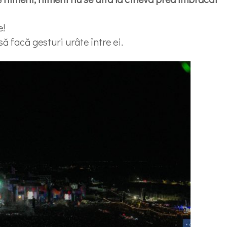
e!
ă facă gesturi urâte între ei.