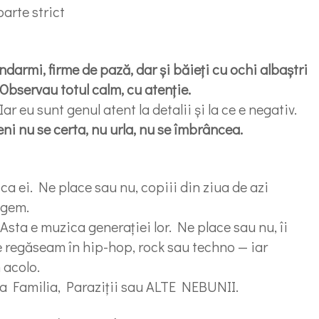
oarte strict
jandarmi, firme de pază, dar și băieți cu ochi albaștri
. Observau totul calm, cu atenție.
ar eu sunt genul atent la detalii și la ce e negativ.
ni nu se certa, nu urla, nu se îmbrâncea.
ca ei. Ne place sau nu, copiii din ziua de azi
egem.
 Asta e muzica generației lor. Ne place sau nu, îi
e regăseam în hip-hop, rock sau techno — iar
 acolo.
a Familia, Paraziții sau ALTE NEBUNII.