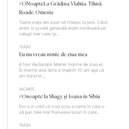
#ONoapteLa Grădina Vlahiia. Tihnă.
Roade. Omenie
Toata viața am visat să trăiesc la țară. Când
eram în școală generală eram invidioasă pe
colegii mei care își…
TRĂIRI
Eu nu vreau nimic de ziua mea
A fost declarația Mariei înainte de ziua ei.
În martie anul ăsta a împlinit 10 ani așa că
am insistat….
VACANȚE
#Onoapte la Shagy și Ioana în Sibiu
Într-o zi cred că o să scriu o carte în care o
să pun cele mai frumoase locuri în care…
TRĂIRI