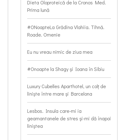
Dieta Oloproteică de la Cronos Med.
Prima lună
#ONoapteLa Grădina Vlahiia. Tihnă.
Roade. Omenie
Eu nu vreau nimic de ziua mea
#Onoapte la Shagy și Ioana în Sibiu
Luxury Cubelles Aparthotel, un colț de
liniște între mare și Barcelona
Lesbos. Insula care-mi ia
geamantanele de stres și-mi dă înapoi
liniștea