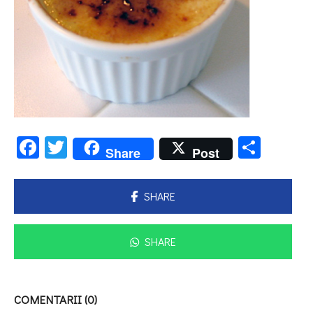
Facebook
Twitter
Parta
Share
Post
SHARE
SHARE
COMENTARII (0)