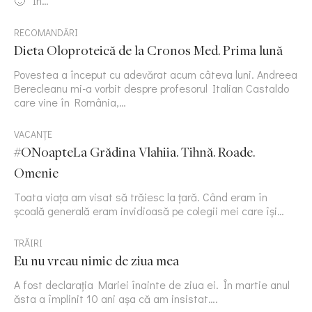
🙂 În…
RECOMANDĂRI
Dieta Oloproteică de la Cronos Med. Prima lună
Povestea a început cu adevărat acum câteva luni. Andreea
Berecleanu mi-a vorbit despre profesorul Italian Castaldo
care vine în România,…
VACANȚE
#ONoapteLa Grădina Vlahiia. Tihnă. Roade.
Omenie
Toata viața am visat să trăiesc la țară. Când eram în
școală generală eram invidioasă pe colegii mei care își…
TRĂIRI
Eu nu vreau nimic de ziua mea
A fost declarația Mariei înainte de ziua ei. În martie anul
ăsta a împlinit 10 ani așa că am insistat….