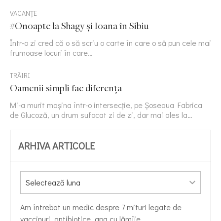
VACANȚE
#Onoapte la Shagy și Ioana în Sibiu
Într-o zi cred că o să scriu o carte în care o să pun cele mai
frumoase locuri în care…
TRĂIRI
Oamenii simpli fac diferența
Mi-a murit mașina într-o intersecție, pe Șoseaua Fabrica
de Glucoză, un drum sufocat zi de zi, dar mai ales la…
ARHIVA ARTICOLE
Am întrebat un medic despre 7 mituri legate de
vaccinuri, antibiotice, apa cu lămîie