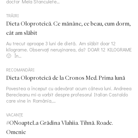
doctor Mela Stanculete…
TRĂIRI
Dieta Oloproteică. Ce mănânc, ce beau, cum dorm,
cât am slăbit
Au trecut aproape 3 luni de dietă. Am slăbit doar 12
kilograme. Observați nerușinarea, da? DOAR 12 KILOGRAME
🙂 În…
RECOMANDĂRI
Dieta Oloproteică de la Cronos Med. Prima lună
Povestea a început cu adevărat acum câteva luni. Andreea
Berecleanu mi-a vorbit despre profesorul Italian Castaldo
care vine în România,…
VACANȚE
#ONoapteLa Grădina Vlahiia. Tihnă. Roade.
Omenie