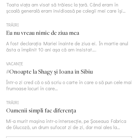
Toata viața am visat să trăiesc la țară. Când eram în
școală generală eram invidioasă pe colegii mei care își…
TRĂIRI
Eu nu vreau nimic de ziua mea
A fost declarația Mariei înainte de ziua ei. În martie anul
ăsta a împlinit 10 ani așa că am insistat….
VACANȚE
#Onoapte la Shagy și Ioana în Sibiu
Într-o zi cred că o să scriu o carte în care o să pun cele mai
frumoase locuri în care…
TRĂIRI
Oamenii simpli fac diferența
Mi-a murit mașina într-o intersecție, pe Șoseaua Fabrica
de Glucoză, un drum sufocat zi de zi, dar mai ales la…