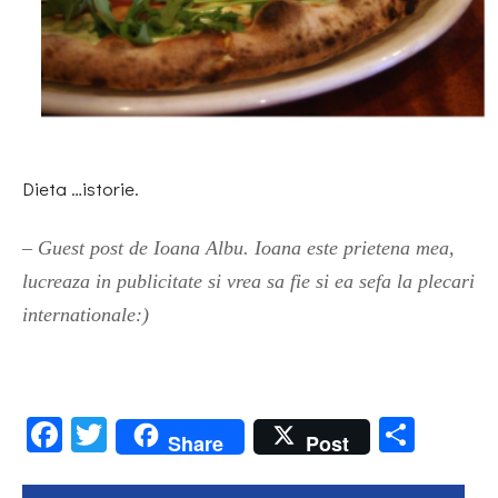
Dieta …istorie.
– Guest post de Ioana Albu. Ioana este prietena mea,
lucreaza in publicitate si vrea sa fie si ea sefa la plecari
internationale:)
Facebook
Twitter
Parta
Share
Post