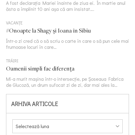
A fost declarația Mariei înainte de ziua ei. În martie anul
ăsta a împlinit 10 ani așa că am insistat….
VACANȚE
#Onoapte la Shagy și Ioana în Sibiu
Într-o zi cred că o să scriu o carte în care o să pun cele mai
frumoase locuri în care…
TRĂIRI
Oamenii simpli fac diferența
Mi-a murit mașina într-o intersecție, pe Șoseaua Fabrica
de Glucoză, un drum sufocat zi de zi, dar mai ales la…
ARHIVA ARTICOLE