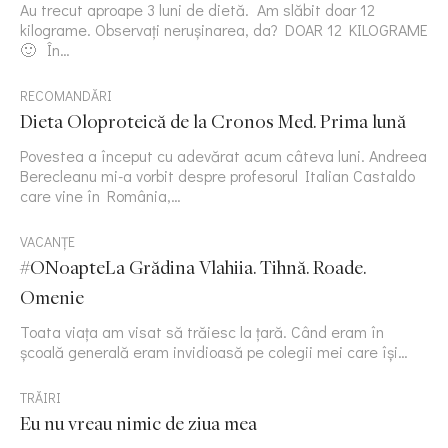
Au trecut aproape 3 luni de dietă. Am slăbit doar 12
kilograme. Observați nerușinarea, da? DOAR 12 KILOGRAME
🙂 În…
RECOMANDĂRI
Dieta Oloproteică de la Cronos Med. Prima lună
Povestea a început cu adevărat acum câteva luni. Andreea
Berecleanu mi-a vorbit despre profesorul Italian Castaldo
care vine în România,…
VACANȚE
#ONoapteLa Grădina Vlahiia. Tihnă. Roade.
Omenie
Toata viața am visat să trăiesc la țară. Când eram în
școală generală eram invidioasă pe colegii mei care își…
TRĂIRI
Eu nu vreau nimic de ziua mea