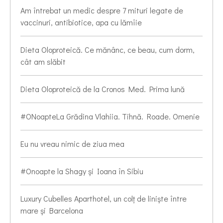
Am întrebat un medic despre 7 mituri legate de
vaccinuri, antibiotice, apa cu lămîie
Dieta Oloproteică. Ce mănânc, ce beau, cum dorm,
cât am slăbit
Dieta Oloproteică de la Cronos Med. Prima lună
#ONoapteLa Grădina Vlahiia. Tihnă. Roade. Omenie
Eu nu vreau nimic de ziua mea
#Onoapte la Shagy și Ioana în Sibiu
Luxury Cubelles Aparthotel, un colț de liniște între
mare și Barcelona