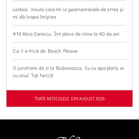
Lesbos. Insula care-mi ia geamantanele de stres și-
mi dă înapoi liniștea
#18 Alina Sorescu: Îmi place de mine la 40 de ani
Cui îi e frică de Beach Please
O jumătate de zi la Budureasca. Eu cu apa plată, ei
cu vinul. Toți fericiți
TOATE ARTICOLELE DIN AUGUST 2026