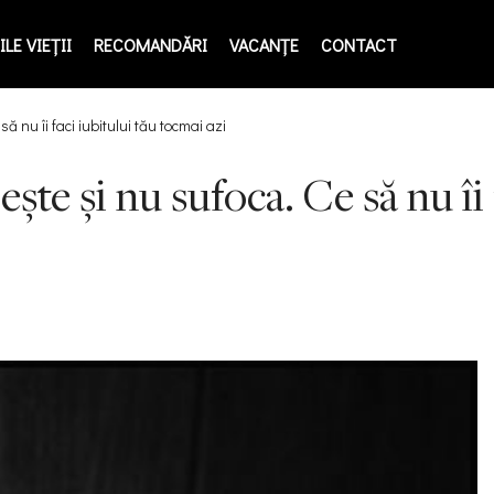
LE VIEŢII
RECOMANDĂRI
VACANȚE
CONTACT
ă nu îi faci iubitului tău tocmai azi
ește și nu sufoca. Ce să nu îi