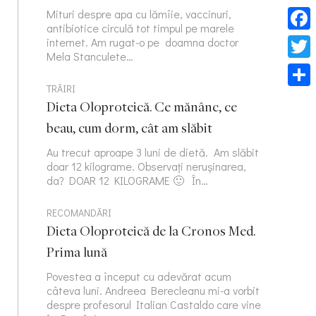
Mituri despre apa cu lămîie, vaccinuri,
antibiotice circulă tot timpul pe marele
Face
internet. Am rugat-o pe doamna doctor
Mela Stanculete…
Twitt
TRĂIRI
Part
Dieta Oloproteică. Ce mănânc, ce
beau, cum dorm, cât am slăbit
Au trecut aproape 3 luni de dietă. Am slăbit
doar 12 kilograme. Observați nerușinarea,
da? DOAR 12 KILOGRAME 🙂 În…
RECOMANDĂRI
Dieta Oloproteică de la Cronos Med.
Prima lună
Povestea a început cu adevărat acum
câteva luni. Andreea Berecleanu mi-a vorbit
despre profesorul Italian Castaldo care vine