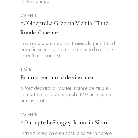
în România,…
VACANȚE
#ONoapteLa Grădina Vlahiia. Tihnă.
Roade. Omenie
Toata viața am visat să trăiesc la țară. Când
eram în școală generală eram invidioasă pe
colegii mei care își…
TRĂIRI
Eu nu vreau nimic de ziua mea
A fost declarația Mariei înainte de ziua ei.
În martie anul ăsta a împlinit 10 ani așa că
am insistat….
VACANȚE
#Onoapte la Shagy și Ioana în Sibiu
Într-o zi cred că o să scriu o carte în care o