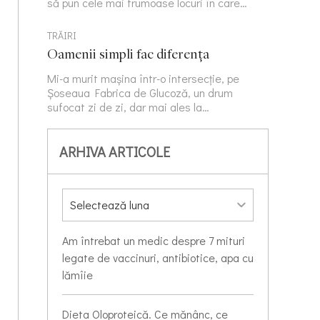
să pun cele mai frumoase locuri în care…
TRĂIRI
Oamenii simpli fac diferența
Mi-a murit mașina într-o intersecție, pe
Șoseaua Fabrica de Glucoză, un drum
sufocat zi de zi, dar mai ales la…
ARHIVA ARTICOLE
Am întrebat un medic despre 7 mituri
legate de vaccinuri, antibiotice, apa cu
lămîie
Dieta Oloproteică. Ce mănânc, ce