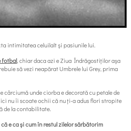
 intimitatea celuilalt și pasiunile lui.
e fotbal
, chiar daca azi e Ziua Îndrăgostiților așa
trebuie să vezi neapărat Umbrele lui Grey, prima
u ce cârciumă unde ciorba e decorată cu petale de
ici nu îi scoate ochii că nu ți-a adus flori stropite
ă de la contabilitate.
că e ca și cum în restul zilelor sărbătorim