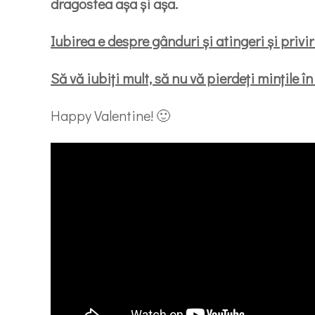
dragostea așa și așa.
Iubirea e despre gânduri și atingeri și priviri
Să vă iubiți mult, să nu vă pierdeți mințile
Happy Valentine! 🙂