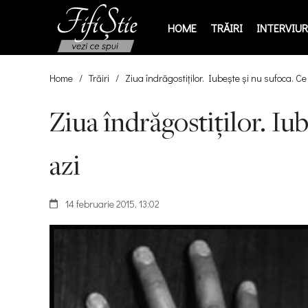
HOME
TRĂIRI
INTERVIURI
Home
/
Trăiri
/
Ziua îndrăgostiților. Iubește și nu sufoca. Ce s
Ziua îndrăgostiților. Iub
azi
14 februarie 2015, 13:02