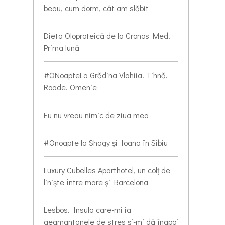
beau, cum dorm, cât am slăbit
Dieta Oloproteică de la Cronos Med.
Prima lună
#ONoapteLa Grădina Vlahiia. Tihnă.
Roade. Omenie
Eu nu vreau nimic de ziua mea
#Onoapte la Shagy și Ioana în Sibiu
Luxury Cubelles Aparthotel, un colț de
liniște între mare și Barcelona
Lesbos. Insula care-mi ia
geamantanele de stres și-mi dă înapoi