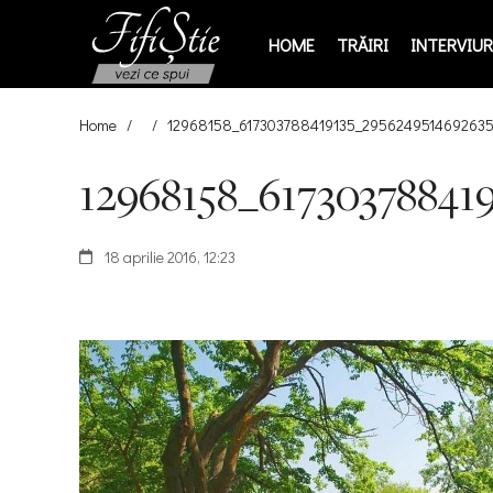
HOME
TRĂIRI
INTERVIURI
Home
/
/
12968158_617303788419135_2956249514692635
12968158_61730378841
18 aprilie 2016, 12:23