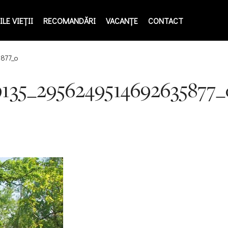
LE VIEŢII
RECOMANDĂRI
VACANȚE
CONTACT
877_o
9135_2956249514692635877_