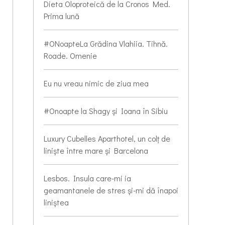
Dieta Oloproteică de la Cronos Med.
Prima lună
#ONoapteLa Grădina Vlahiia. Tihnă.
Roade. Omenie
Eu nu vreau nimic de ziua mea
#Onoapte la Shagy și Ioana în Sibiu
Luxury Cubelles Aparthotel, un colț de
liniște între mare și Barcelona
Lesbos. Insula care-mi ia
geamantanele de stres și-mi dă înapoi
liniștea