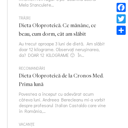
Mela Stanculete…
Face
TRĂIRI
Dieta Oloproteică. Ce mănânc, ce
Twitt
beau, cum dorm, cât am slăbit
Part
Au trecut aproape 3 luni de dietă. Am slăbit
doar 12 kilograme. Observați nerușinarea,
da? DOAR 12 KILOGRAME 🙂 În…
RECOMANDĂRI
Dieta Oloproteică de la Cronos Med.
Prima lună
Povestea a început cu adevărat acum
câteva luni. Andreea Berecleanu mi-a vorbit
despre profesorul Italian Castaldo care vine
în România,…
VACANȚE