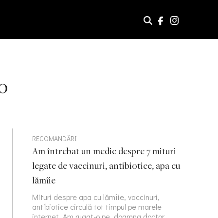
o
RECOMANDĂRI
Am întrebat un medic despre 7 mituri
legate de vaccinuri, antibiotice, apa cu
lămîie
Mituri despre apa cu lămîie, vaccinuri,
antibiotice circulă tot timpul pe marele
internet. Am rugat-o pe doamna doctor