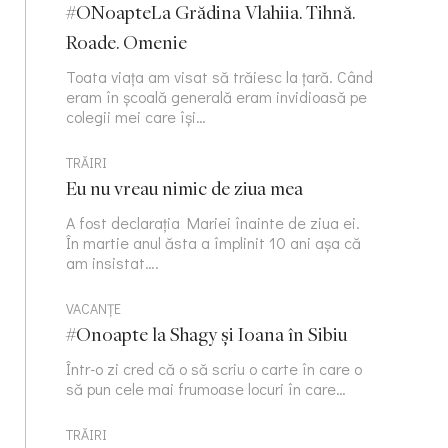
#ONoapteLa Grădina Vlahiia. Tihnă.
Roade. Omenie
Toata viața am visat să trăiesc la țară. Când
eram în școală generală eram invidioasă pe
colegii mei care își…
TRĂIRI
Eu nu vreau nimic de ziua mea
A fost declarația Mariei înainte de ziua ei.
În martie anul ăsta a împlinit 10 ani așa că
am insistat….
VACANȚE
#Onoapte la Shagy și Ioana în Sibiu
Într-o zi cred că o să scriu o carte în care o
să pun cele mai frumoase locuri în care…
TRĂIRI