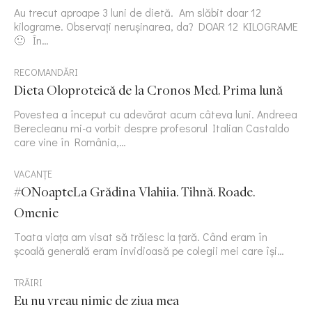
Au trecut aproape 3 luni de dietă. Am slăbit doar 12
kilograme. Observați nerușinarea, da? DOAR 12 KILOGRAME
🙂 În…
RECOMANDĂRI
Dieta Oloproteică de la Cronos Med. Prima lună
Povestea a început cu adevărat acum câteva luni. Andreea
Berecleanu mi-a vorbit despre profesorul Italian Castaldo
care vine în România,…
VACANȚE
#ONoapteLa Grădina Vlahiia. Tihnă. Roade.
Omenie
Toata viața am visat să trăiesc la țară. Când eram în
școală generală eram invidioasă pe colegii mei care își…
TRĂIRI
Eu nu vreau nimic de ziua mea