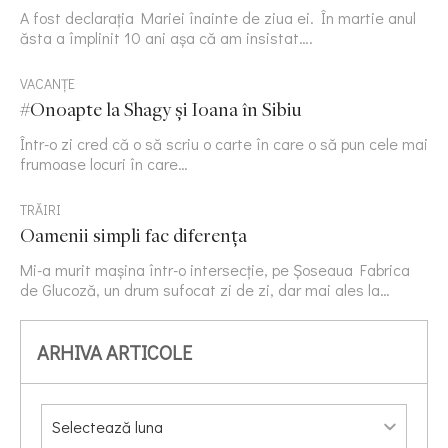
A fost declarația Mariei înainte de ziua ei. În martie anul
ăsta a împlinit 10 ani așa că am insistat….
VACANȚE
#Onoapte la Shagy și Ioana în Sibiu
Într-o zi cred că o să scriu o carte în care o să pun cele mai
frumoase locuri în care…
TRĂIRI
Oamenii simpli fac diferența
Mi-a murit mașina într-o intersecție, pe Șoseaua Fabrica
de Glucoză, un drum sufocat zi de zi, dar mai ales la…
ARHIVA ARTICOLE