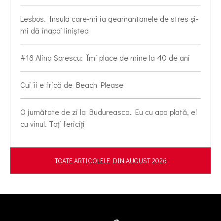
Lesbos. Insula care-mi ia geamantanele de stres și-
mi dă înapoi liniștea
#18 Alina Sorescu: Îmi place de mine la 40 de ani
Cui îi e frică de Beach Please
O jumătate de zi la Budureasca. Eu cu apa plată, ei
cu vinul. Toți fericiți
TOATE ARTICOLELE DIN AUGUST 2026