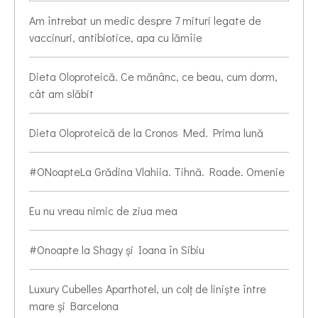
Am întrebat un medic despre 7 mituri legate de
vaccinuri, antibiotice, apa cu lămîie
Dieta Oloproteică. Ce mănânc, ce beau, cum dorm,
cât am slăbit
Dieta Oloproteică de la Cronos Med. Prima lună
#ONoapteLa Grădina Vlahiia. Tihnă. Roade. Omenie
Eu nu vreau nimic de ziua mea
#Onoapte la Shagy și Ioana în Sibiu
Luxury Cubelles Aparthotel, un colț de liniște între
mare și Barcelona