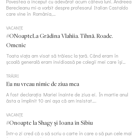
Povestea a început cu adevărat acum câteva luni. Andreea
Berecleanu mi-a vorbit despre profesorul Italian Castaldo
care vine în România,…
VACANȚE
#ONoapteLa Grădina Vlahiia. Tihnă. Roade.
Omenie
Toata viața am visat să trăiesc la țară. Când eram în
școală generală eram invidioasă pe colegii mei care își…
TRĂIRI
Eu nu vreau nimic de ziua mea
A fost declarația Mariei înainte de ziua ei. În martie anul
ăsta a împlinit 10 ani așa că am insistat….
VACANȚE
#Onoapte la Shagy și Ioana în Sibiu
Într-o zi cred că o să scriu o carte în care o să pun cele mai