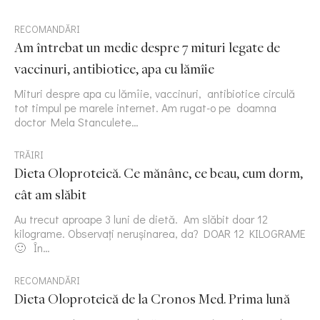
RECOMANDĂRI
Am întrebat un medic despre 7 mituri legate de
vaccinuri, antibiotice, apa cu lămîie
Mituri despre apa cu lămîie, vaccinuri, antibiotice circulă
tot timpul pe marele internet. Am rugat-o pe doamna
doctor Mela Stanculete…
TRĂIRI
Dieta Oloproteică. Ce mănânc, ce beau, cum dorm,
cât am slăbit
Au trecut aproape 3 luni de dietă. Am slăbit doar 12
kilograme. Observați nerușinarea, da? DOAR 12 KILOGRAME
🙂 În…
RECOMANDĂRI
Dieta Oloproteică de la Cronos Med. Prima lună