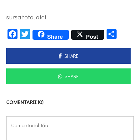
sursa foto,
aici
.
Facebook
Twitter
Parta
Share
Post
SHARE
SHARE
COMENTARII (0)