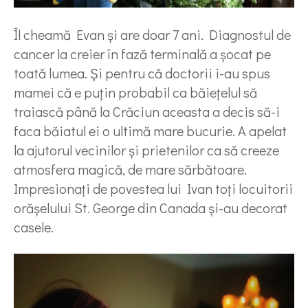
Îl cheamă Evan și are doar 7 ani. Diagnostul de
cancer la creier în fază terminală a șocat pe
toată lumea. Și pentru că doctorii i-au spus
mamei că e puțin probabil ca băiețelul să
traiască până la Crăciun aceasta a decis să-i
faca băiatul ei o ultimă mare bucurie. A apelat
la ajutorul vecinilor și prietenilor ca să creeze
atmosfera magică, de mare sărbătoare.
Impresionați de povestea lui Ivan toți locuitorii
orășelului St. George din Canada și-au decorat
casele.