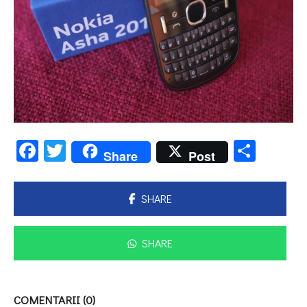
Facebook
Twitter
Parta
Share
Post
SHARE
SHARE
COMENTARII (0)