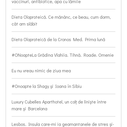
vaccinuri, antibiotice, apa cu lămîie
Dieta Oloproteică. Ce mănânc, ce beau, cum dorm,
cât am slăbit
Dieta Oloproteică de la Cronos Med. Prima lună
#ONoapteLa Grădina Vlahiia. Tihnă. Roade. Omenie
Eu nu vreau nimic de ziua mea
#Onoapte la Shagy și Ioana în Sibiu
Luxury Cubelles Aparthotel, un colț de liniște între
mare și Barcelona
Lesbos. Insula care-mi ia geamantanele de stres și-