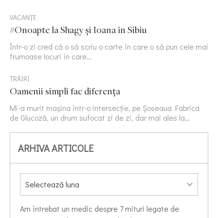
VACANȚE
#Onoapte la Shagy și Ioana în Sibiu
Într-o zi cred că o să scriu o carte în care o să pun cele mai
frumoase locuri în care…
TRĂIRI
Oamenii simpli fac diferența
Mi-a murit mașina într-o intersecție, pe Șoseaua Fabrica
de Glucoză, un drum sufocat zi de zi, dar mai ales la…
ARHIVA ARTICOLE
Am întrebat un medic despre 7 mituri legate de