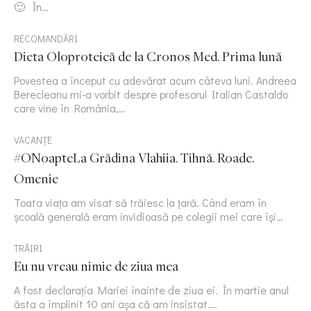
🙂 În…
RECOMANDĂRI
Dieta Oloproteică de la Cronos Med. Prima lună
Povestea a început cu adevărat acum câteva luni. Andreea
Berecleanu mi-a vorbit despre profesorul Italian Castaldo
care vine în România,…
VACANȚE
#ONoapteLa Grădina Vlahiia. Tihnă. Roade.
Omenie
Toata viața am visat să trăiesc la țară. Când eram în
școală generală eram invidioasă pe colegii mei care își…
TRĂIRI
Eu nu vreau nimic de ziua mea
A fost declarația Mariei înainte de ziua ei. În martie anul
ăsta a împlinit 10 ani așa că am insistat….