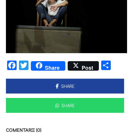
Facebook
Twitter
Parta
Share
Post
SHARE
SHARE
COMENTARII (0)