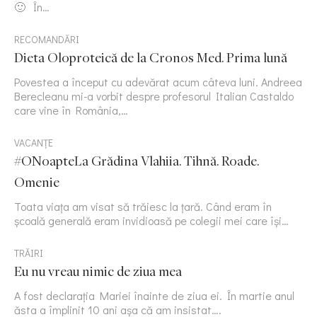
🙂 În…
RECOMANDĂRI
Dieta Oloproteică de la Cronos Med. Prima lună
Povestea a început cu adevărat acum câteva luni. Andreea
Berecleanu mi-a vorbit despre profesorul Italian Castaldo
care vine în România,…
VACANȚE
#ONoapteLa Grădina Vlahiia. Tihnă. Roade.
Omenie
Toata viața am visat să trăiesc la țară. Când eram în
școală generală eram invidioasă pe colegii mei care își…
TRĂIRI
Eu nu vreau nimic de ziua mea
A fost declarația Mariei înainte de ziua ei. În martie anul
ăsta a împlinit 10 ani așa că am insistat….