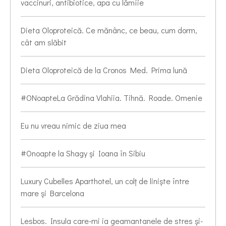
vaccinuri, antibiotice, apa cu lămîie
Dieta Oloproteică. Ce mănânc, ce beau, cum dorm,
cât am slăbit
Dieta Oloproteică de la Cronos Med. Prima lună
#ONoapteLa Grădina Vlahiia. Tihnă. Roade. Omenie
Eu nu vreau nimic de ziua mea
#Onoapte la Shagy și Ioana în Sibiu
Luxury Cubelles Aparthotel, un colț de liniște între
mare și Barcelona
Lesbos. Insula care-mi ia geamantanele de stres și-