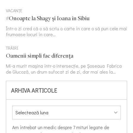
VACANȚE
#Onoapte la Shagy și Ioana în Sibiu
Într-o zi cred că o să scriu o carte în care o să pun cele mai
frumoase locuri în care…
TRĂIRI
Oamenii simpli fac diferența
Mi-a murit mașina într-o intersecție, pe Șoseaua Fabrica
de Glucoză, un drum sufocat zi de zi, dar mai ales la…
ARHIVA ARTICOLE
Am întrebat un medic despre 7 mituri legate de