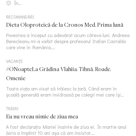
🙂 În…
RECOMANDĂRI
Dieta Oloproteică de la Cronos Med. Prima lună
Povestea a început cu adevărat acum câteva luni. Andreea
Berecleanu mi-a vorbit despre profesorul Italian Castaldo
care vine în România,…
VACANȚE
#ONoapteLa Grădina Vlahiia. Tihnă. Roade.
Omenie
Toata viața am visat să trăiesc la țară. Când eram în
școală generală eram invidioasă pe colegii mei care își…
TRĂIRI
Eu nu vreau nimic de ziua mea
A fost declarația Mariei înainte de ziua ei. În martie anul
ăsta a împlinit 10 ani așa că am insistat….