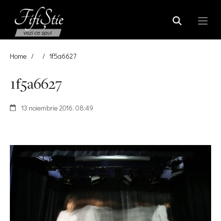
Home
/
/
1f5a6627
1f5a6627
13 noiembrie 2016, 08:49