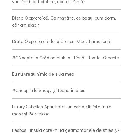
vaccinuri, antibiotice, apa cu lămîie
Dieta Oloproteică. Ce mănânc, ce beau, cum dorm,
cât am slăbit
Dieta Oloproteică de la Cronos Med. Prima lună
#ONoapteLa Grădina Vlahiia. Tihnă. Roade. Omenie
Eu nu vreau nimic de ziua mea
#Onoapte la Shagy și Ioana în Sibiu
Luxury Cubelles Aparthotel, un colț de liniște între
mare și Barcelona
Lesbos. Insula care-mi ia geamantanele de stres și-