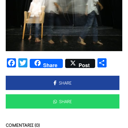
Facebook
Twitter
Parta
Share
Post
SHARE
SHARE
COMENTARII (0)