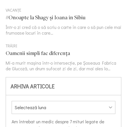
VACANȚE
#Onoapte la Shagy și Ioana în Sibiu
Într-o zi cred că o să scriu o carte în care o să pun cele mai
frumoase locuri în care…
TRĂIRI
Oamenii simpli fac diferența
Mi-a murit mașina într-o intersecție, pe Șoseaua Fabrica
de Glucoză, un drum sufocat zi de zi, dar mai ales la…
ARHIVA ARTICOLE
Am întrebat un medic despre 7 mituri legate de