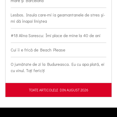
mare și Barcelona
Lesbos. Insula care-mi ia geamantanele de stres și-
mi dă înapoi liniștea
#18 Alina Sorescu: Îmi place de mine la 40 de ani
Cui îi e frică de Beach Please
O jumătate de zi la Budureasca. Eu cu apa plată, ei
cu vinul. Toți fericiți
TOATE ARTICOLELE DIN AUGUST 2026