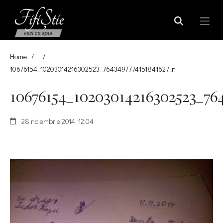
Home
/
/
10676154_10203014216302523_7643497774151841627_n
10676154_10203014216302523_76
28 noiembrie 2014, 12:04