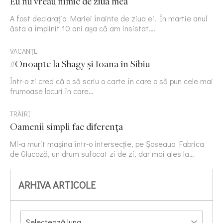
Eu nu vreau nimic de ziua mea
A fost declarația Mariei înainte de ziua ei. În martie anul
ăsta a împlinit 10 ani așa că am insistat….
VACANȚE
#Onoapte la Shagy și Ioana în Sibiu
Într-o zi cred că o să scriu o carte în care o să pun cele mai
frumoase locuri în care…
TRĂIRI
Oamenii simpli fac diferența
Mi-a murit mașina într-o intersecție, pe Șoseaua Fabrica
de Glucoză, un drum sufocat zi de zi, dar mai ales la…
ARHIVA ARTICOLE