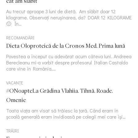
cât am slăbit
Au trecut aproape 3 luni de dietă. Am slăbit doar 12
kilograme. Observați nerușinarea, da? DOAR 12 KILOGRAME
🙂 În…
RECOMANDĂRI
Dieta Oloproteică de la Cronos Med. Prima lună
Povestea a început cu adevărat acum câteva luni. Andreea
Berecleanu mi-a vorbit despre profesorul Italian Castaldo
care vine în România,…
VACANȚE
#ONoapteLa Grădina Vlahiia. Tihnă. Roade.
Omenie
Toata viața am visat să trăiesc la țară. Când eram în
școală generală eram invidioasă pe colegii mei care își…
TRĂIRI