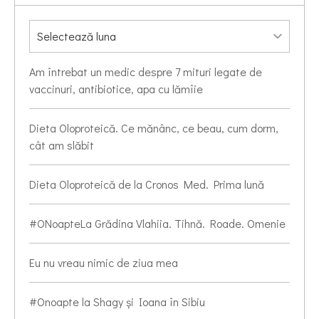
Am întrebat un medic despre 7 mituri legate de
vaccinuri, antibiotice, apa cu lămîie
Dieta Oloproteică. Ce mănânc, ce beau, cum dorm,
cât am slăbit
Dieta Oloproteică de la Cronos Med. Prima lună
#ONoapteLa Grădina Vlahiia. Tihnă. Roade. Omenie
Eu nu vreau nimic de ziua mea
#Onoapte la Shagy și Ioana în Sibiu