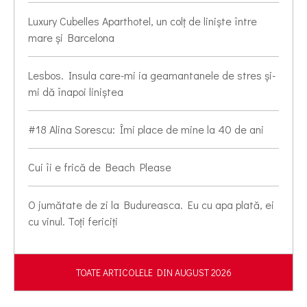
Luxury Cubelles Aparthotel, un colț de liniște între
mare și Barcelona
Lesbos. Insula care-mi ia geamantanele de stres și-
mi dă înapoi liniștea
#18 Alina Sorescu: Îmi place de mine la 40 de ani
Cui îi e frică de Beach Please
O jumătate de zi la Budureasca. Eu cu apa plată, ei
cu vinul. Toți fericiți
TOATE ARTICOLELE DIN AUGUST 2026