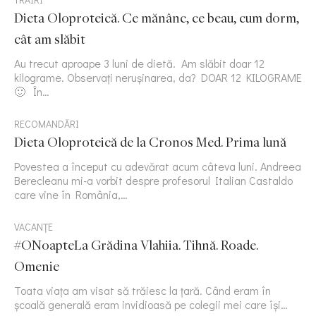
Dieta Oloproteică. Ce mănânc, ce beau, cum dorm,
cât am slăbit
Au trecut aproape 3 luni de dietă. Am slăbit doar 12
kilograme. Observați nerușinarea, da? DOAR 12 KILOGRAME
🙂 În…
RECOMANDĂRI
Dieta Oloproteică de la Cronos Med. Prima lună
Povestea a început cu adevărat acum câteva luni. Andreea
Berecleanu mi-a vorbit despre profesorul Italian Castaldo
care vine în România,…
VACANȚE
#ONoapteLa Grădina Vlahiia. Tihnă. Roade.
Omenie
Toata viața am visat să trăiesc la țară. Când eram în
școală generală eram invidioasă pe colegii mei care își…