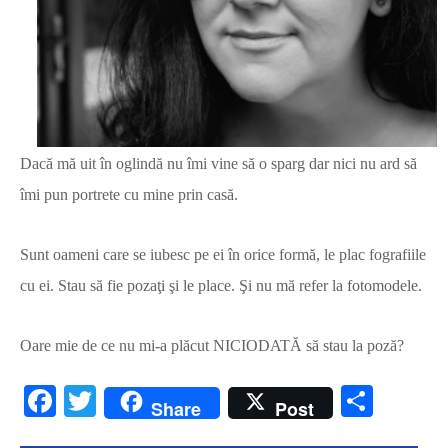
Dacă mă uit în oglindă nu îmi vine să o sparg dar nici nu ard să
îmi pun portrete cu mine prin casă.
Sunt oameni care se iubesc pe ei în orice formă, le plac fografiile
cu ei. Stau să fie pozaţi şi le place. Şi nu mă refer la fotomodele.
Oare mie de ce nu mi-a plăcut NICIODATĂ să stau la poză?
Facebook
Twitter
Parta
Share
Post