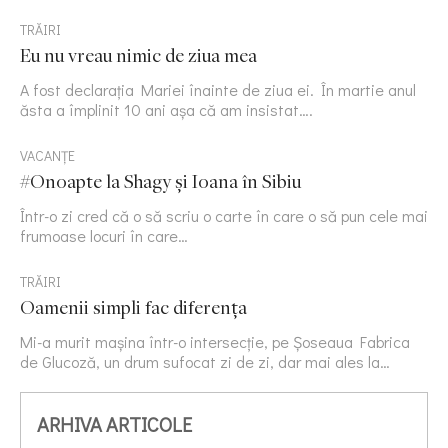
TRĂIRI
Eu nu vreau nimic de ziua mea
A fost declarația Mariei înainte de ziua ei. În martie anul
ăsta a împlinit 10 ani așa că am insistat….
VACANȚE
#Onoapte la Shagy și Ioana în Sibiu
Într-o zi cred că o să scriu o carte în care o să pun cele mai
frumoase locuri în care…
TRĂIRI
Oamenii simpli fac diferența
Mi-a murit mașina într-o intersecție, pe Șoseaua Fabrica
de Glucoză, un drum sufocat zi de zi, dar mai ales la…
ARHIVA ARTICOLE