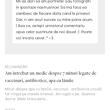
Mi-as dori sa am portrete! Sau fotografii
in ipostaze nastrusnice! Sa ma faca sa
zambesc de fiecare data cand le privesc!
Dar, n-am avut succes cu mine pana acum.
( Asa ca, astept urmatorul comentariu
opus celor sustinute de noi doua! :) Poate
voi invata ceva! :* <3
RECOMANDĂRI
Am întrebat un medic despre 7 mituri legate de
vaccinuri, antibiotice, apa cu lămîie
Mituri despre apa cu lămîie, vaccinuri, antibiotice circulă
tot timpul pe marele internet. Am rugat-o pe doamna
doctor Mela Stanculete…
TRĂIRI