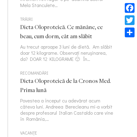
Mela Stanculete…
Face
TRĂIRI
Dieta Oloproteică. Ce mănânc, ce
Twitt
beau, cum dorm, cât am slăbit
Part
Au trecut aproape 3 luni de dietă. Am slăbit
doar 12 kilograme. Observați nerușinarea,
da? DOAR 12 KILOGRAME 🙂 În…
RECOMANDĂRI
Dieta Oloproteică de la Cronos Med.
Prima lună
Povestea a început cu adevărat acum
câteva luni. Andreea Berecleanu mi-a vorbit
despre profesorul Italian Castaldo care vine
în România,…
VACANȚE