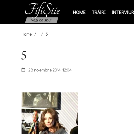
HOME
TRĂIRI
INTERVIURI
Home
/
/
5
5
28 noiembrie 2014, 12:04