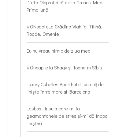
Dieta Oloproteică de la Cronos Med.
Prima lună
#ONoapteLa Grădina Vlahiia. Tihnă.
Roade. Omenie
Eu nu vreau nimic de ziua mea
#Onoapte la Shagy și Ioana în Sibiu
Luxury Cubelles Aparthotel, un colț de
liniște între mare și Barcelona
Lesbos. Insula care-mi ia
geamantanele de stres și-mi dă înapoi
liniștea