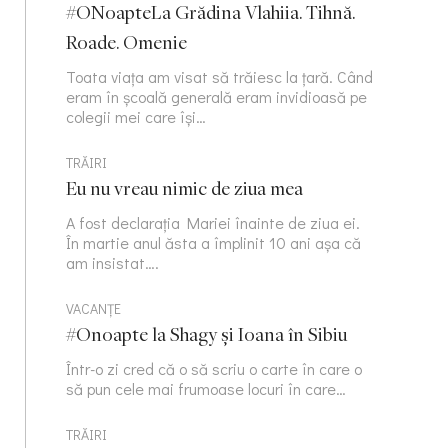
#ONoapteLa Grădina Vlahiia. Tihnă.
Roade. Omenie
Toata viața am visat să trăiesc la țară. Când
eram în școală generală eram invidioasă pe
colegii mei care își…
TRĂIRI
Eu nu vreau nimic de ziua mea
A fost declarația Mariei înainte de ziua ei.
În martie anul ăsta a împlinit 10 ani așa că
am insistat….
VACANȚE
#Onoapte la Shagy și Ioana în Sibiu
Într-o zi cred că o să scriu o carte în care o
să pun cele mai frumoase locuri în care…
TRĂIRI