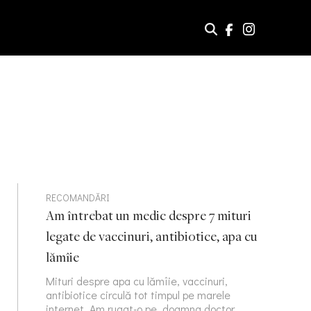
RECOMANDĂRI
Am întrebat un medic despre 7 mituri
legate de vaccinuri, antibiotice, apa cu
lămîie
Mituri despre apa cu lămîie, vaccinuri,
antibiotice circulă tot timpul pe marele
internet. Am rugat-o pe doamna doctor