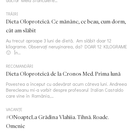
doctor Mela Stanculete…
TRĂIRI
Dieta Oloproteică. Ce mănânc, ce beau, cum dorm,
cât am slăbit
Au trecut aproape 3 luni de dietă. Am slăbit doar 12
kilograme. Observați nerușinarea, da? DOAR 12 KILOGRAME
🙂 În…
RECOMANDĂRI
Dieta Oloproteică de la Cronos Med. Prima lună
Povestea a început cu adevărat acum câteva luni. Andreea
Berecleanu mi-a vorbit despre profesorul Italian Castaldo
care vine în România,…
VACANȚE
#ONoapteLa Grădina Vlahiia. Tihnă. Roade.
Omenie