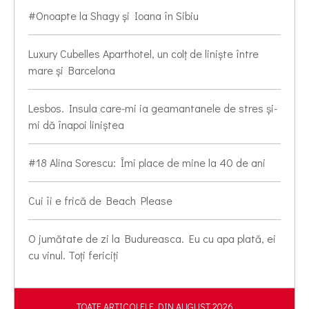
#Onoapte la Shagy și Ioana în Sibiu
Luxury Cubelles Aparthotel, un colț de liniște între
mare și Barcelona
Lesbos. Insula care-mi ia geamantanele de stres și-
mi dă înapoi liniștea
#18 Alina Sorescu: Îmi place de mine la 40 de ani
Cui îi e frică de Beach Please
O jumătate de zi la Budureasca. Eu cu apa plată, ei
cu vinul. Toți fericiți
TOATE ARTICOLELE DIN AUGUST 2026