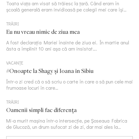
Toata viața am visat să trăiesc la țară. Când eram în
școală generală eram invidioasă pe colegii mei care își…
TRĂIRI
Eu nu vreau nimic de ziua mea
A fost declarația Mariei înainte de ziua ei. În martie anul
ăsta a împlinit 10 ani așa că am insistat….
VACANȚE
#Onoapte la Shagy și Ioana în Sibiu
Într-o zi cred că o să scriu o carte în care o să pun cele mai
frumoase locuri în care…
TRĂIRI
Oamenii simpli fac diferența
Mi-a murit mașina într-o intersecție, pe Șoseaua Fabrica
de Glucoză, un drum sufocat zi de zi, dar mai ales la…