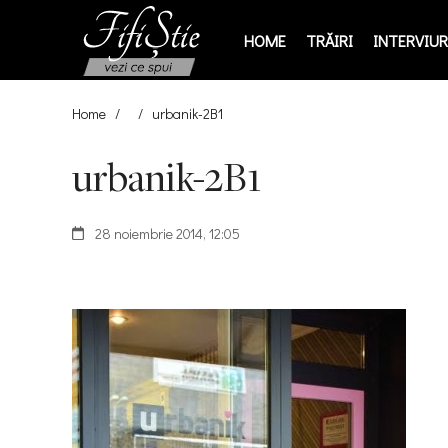
HOME
TRĂIRI
INTERVIURI
Home
/
/
urbanik-2B1
urbanik-2B1
28 noiembrie 2014, 12:05