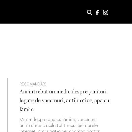
RECOMANDĂRI
Am întrebat un medic despre 7 mituri
legate de vaccinuri, antibiotice, apa cu
lămîie
Mituri despre apa cu lămîie, vaccinuri,
antibiotice circulă tot timpul pe marele
internet. Am rugat-o pe doamna doctor