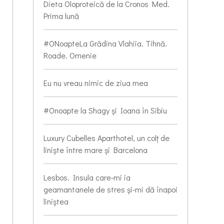
Dieta Oloproteică de la Cronos Med.
Prima lună
#ONoapteLa Grădina Vlahiia. Tihnă.
Roade. Omenie
Eu nu vreau nimic de ziua mea
#Onoapte la Shagy și Ioana în Sibiu
Luxury Cubelles Aparthotel, un colț de
liniște între mare și Barcelona
Lesbos. Insula care-mi ia
geamantanele de stres și-mi dă înapoi
liniștea