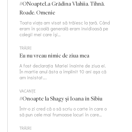
#ONoapteLa Grădina Vlahiia. Tihnă.
Roade. Omenie
Toata viața am visat să trăiesc la țară. Când
eram în școală generală eram invidioasă pe
colegii mei care își…
TRĂIRI
Eu nu vreau nimic de ziua mea
A fost declarația Mariei înainte de ziua ei.
În martie anul ăsta a împlinit 10 ani așa că
am insistat….
VACANȚE
#Onoapte la Shagy și Ioana în Sibiu
Într-o zi cred că o să scriu o carte în care o
să pun cele mai frumoase locuri în care…
TRĂIRI