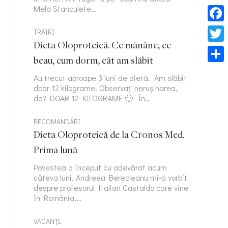
Mela Stanculete…
Face
TRĂIRI
Dieta Oloproteică. Ce mănânc, ce
Twitt
beau, cum dorm, cât am slăbit
Part
Au trecut aproape 3 luni de dietă. Am slăbit
doar 12 kilograme. Observați nerușinarea,
da? DOAR 12 KILOGRAME 🙂 În…
RECOMANDĂRI
Dieta Oloproteică de la Cronos Med.
Prima lună
Povestea a început cu adevărat acum
câteva luni. Andreea Berecleanu mi-a vorbit
despre profesorul Italian Castaldo care vine
în România,…
VACANȚE