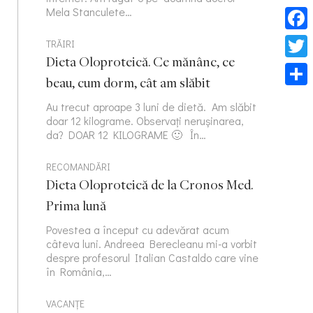
Mela Stanculete…
Face
TRĂIRI
Dieta Oloproteică. Ce mănânc, ce
Twitt
beau, cum dorm, cât am slăbit
Part
Au trecut aproape 3 luni de dietă. Am slăbit
doar 12 kilograme. Observați nerușinarea,
da? DOAR 12 KILOGRAME 🙂 În…
RECOMANDĂRI
Dieta Oloproteică de la Cronos Med.
Prima lună
Povestea a început cu adevărat acum
câteva luni. Andreea Berecleanu mi-a vorbit
despre profesorul Italian Castaldo care vine
în România,…
VACANȚE