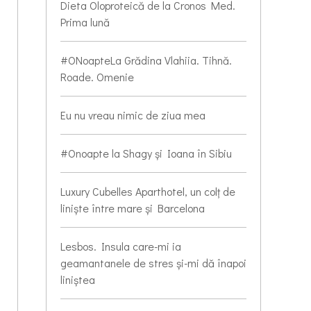
Dieta Oloproteică de la Cronos Med.
Prima lună
#ONoapteLa Grădina Vlahiia. Tihnă.
Roade. Omenie
Eu nu vreau nimic de ziua mea
#Onoapte la Shagy și Ioana în Sibiu
Luxury Cubelles Aparthotel, un colț de
liniște între mare și Barcelona
Lesbos. Insula care-mi ia
geamantanele de stres și-mi dă înapoi
liniștea