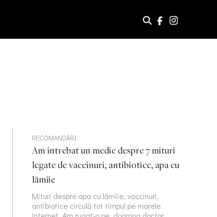
RECOMANDĂRI
Am întrebat un medic despre 7 mituri
legate de vaccinuri, antibiotice, apa cu
lămîie
Mituri despre apa cu lămîie, vaccinuri,
antibiotice circulă tot timpul pe marele
internet. Am rugat-o pe doamna doctor