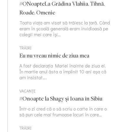
#ONoapteLa Grădina Vlahiia. Tihnă.
Roade. Omenie
Toata viața am visat să trăiesc la țară. Când
eram în școală generală eram invidioasă pe
colegii mei care își…
TRĂIRI
Eu nu vreau nimic de ziua mea
A fost declarația Mariei înainte de ziua ei.
În martie anul ăsta a împlinit 10 ani așa că
am insistat….
VACANȚE
#Onoapte la Shagy și Ioana în Sibiu
Într-o zi cred că o să scriu o carte în care o
să pun cele mai frumoase locuri în care…
TRĂIRI