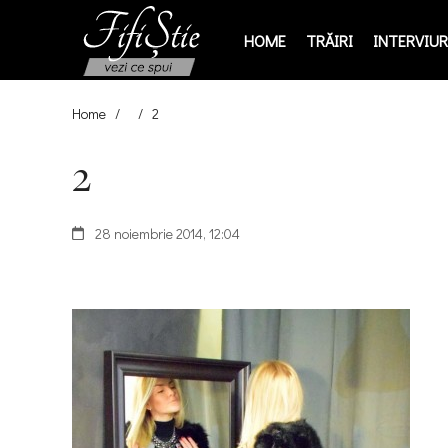
HOME
TRĂIRI
INTERVIURI
Home
/
/
2
2
28 noiembrie 2014, 12:04