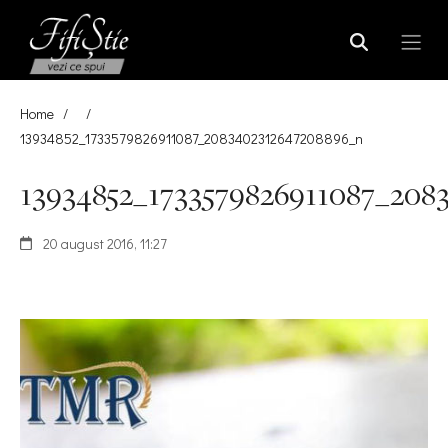
Home
/
/
13934852_1733579826911087_2083402312647208896_n
13934852_1733579826911087_208
20 august 2016, 11:27