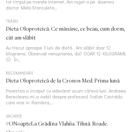
tot timpul pe marele internet. Am rugat-o pe doamna
doctor Mela Stanculete…
TRĂIRI
Dieta Oloproteică. Ce mănânc, ce beau, cum dorm,
cât am slăbit
Au trecut aproape 3 luni de dietă. Am slăbit doar 12
kilograme. Observați nerușinarea, da? DOAR 12 KILOGRAME
🙂 În…
RECOMANDĂRI
Dieta Oloproteică de la Cronos Med. Prima lună
Povestea a început cu adevărat acum câteva luni. Andreea
Berecleanu mi-a vorbit despre profesorul Italian Castaldo
care vine în România,…
VACANȚE
#ONoapteLa Grădina Vlahiia. Tihnă. Roade.