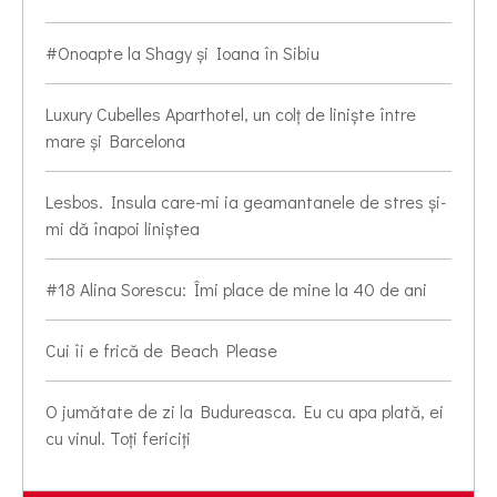
#Onoapte la Shagy și Ioana în Sibiu
Luxury Cubelles Aparthotel, un colț de liniște între
mare și Barcelona
Lesbos. Insula care-mi ia geamantanele de stres și-
mi dă înapoi liniștea
#18 Alina Sorescu: Îmi place de mine la 40 de ani
Cui îi e frică de Beach Please
O jumătate de zi la Budureasca. Eu cu apa plată, ei
cu vinul. Toți fericiți