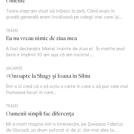
Omenie
Toata viața am visat să trăiesc la țară. Când eram în
școală generală eram invidioasă pe colegii mei care își…
TRĂIRI
Eu nu vreau nimic de ziua mea
A fost declarația Mariei înainte de ziua ei. În martie anul
ăsta a împlinit 10 ani așa că am insistat….
VACANȚE
#Onoapte la Shagy și Ioana în Sibiu
Într-o zi cred că o să scriu o carte în care o să pun cele mai
frumoase locuri în care…
TRĂIRI
Oamenii simpli fac diferența
Mi-a murit mașina într-o intersecție, pe Șoseaua Fabrica
de Glucoză, un drum sufocat zi de zi, dar mai ales la…