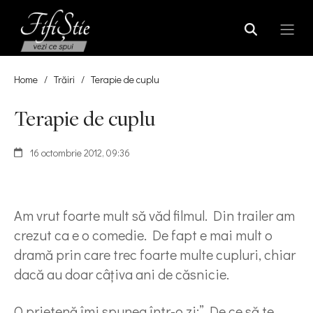
Home
/
Trăiri
/
Terapie de cuplu
Terapie de cuplu
16 octombrie 2012, 09:36
Am vrut foarte mult să văd filmul. Din trailer am
crezut ca e o comedie. De fapt e mai mult o
dramă prin care trec foarte multe cupluri, chiar
dacă au doar câțiva ani de căsnicie.
O prietenă îmi spunea într-o zi:” De ce să te