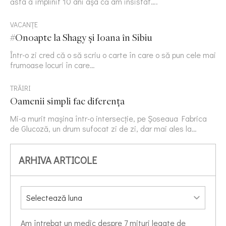
ăsta a împlinit 10 ani așa că am insistat….
VACANȚE
#Onoapte la Shagy și Ioana în Sibiu
Într-o zi cred că o să scriu o carte în care o să pun cele mai
frumoase locuri în care…
TRĂIRI
Oamenii simpli fac diferența
Mi-a murit mașina într-o intersecție, pe Șoseaua Fabrica
de Glucoză, un drum sufocat zi de zi, dar mai ales la…
ARHIVA ARTICOLE
Am întrebat un medic despre 7 mituri legate de