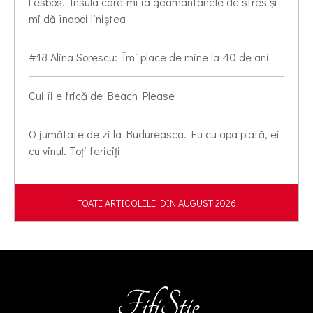
Lesbos. Insula care-mi ia geamantanele de stres și-
mi dă înapoi liniștea
#18 Alina Sorescu: Îmi place de mine la 40 de ani
Cui îi e frică de Beach Please
O jumătate de zi la Budureasca. Eu cu apa plată, ei
cu vinul. Toți fericiți
TOATE ARTICOLELE DIN AUGUST 2026