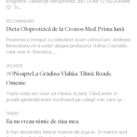
kilograme. Observați nerușinarea, da? DOAR 12 KILOGRAME
🙂 În…
RECOMANDĂRI
Dieta Oloproteică de la Cronos Med. Prima lună
Povestea a început cu adevărat acum câteva luni. Andreea
Berecleanu mi-a vorbit despre profesorul Italian Castaldo
care vine în România,…
VACANȚE
#ONoapteLa Grădina Vlahiia. Tihnă. Roade.
Omenie
Toata viața am visat să trăiesc la țară. Când eram în
școală generală eram invidioasă pe colegii mei care își…
TRĂIRI
Eu nu vreau nimic de ziua mea
A fost declarația Mariei înainte de ziua ei. În martie anul