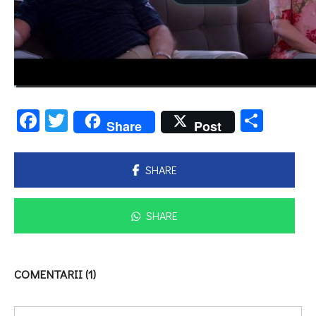
Facebook
Twitter
Parta
Share
Post
SHARE
SHARE
COMENTARII (1)