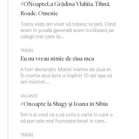
#ONoapteLa Grădina Vlahiia. Tihnă.
Roade. Omenie
Toata viața am visat să trăiesc la țară. Când
eram în școală generală eram invidioasă pe
colegii mei care își…
TRĂIRI
Eu nu vreau nimic de ziua mea
A fost declarația Mariei înainte de ziua ei.
În martie anul ăsta a împlinit 10 ani așa că
am insistat….
VACANȚE
#Onoapte la Shagy și Ioana în Sibiu
Într-o zi cred că o să scriu o carte în care o
să pun cele mai frumoase locuri în care…
TRĂIRI