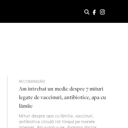
RECOMANDĂRI
Am întrebat un medic despre 7 mituri
legate de vaccinuri, antibiotice, apa cu
lămîie
Mituri despre apa cu lămîie, vaccinuri,
antibiotice circulă tot timpul pe marele
internet. Am rugat-o pe doamna doctor