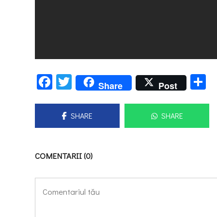
Facebook
Twitter
P
Share
Post
SHARE
SHARE
COMENTARII (0)