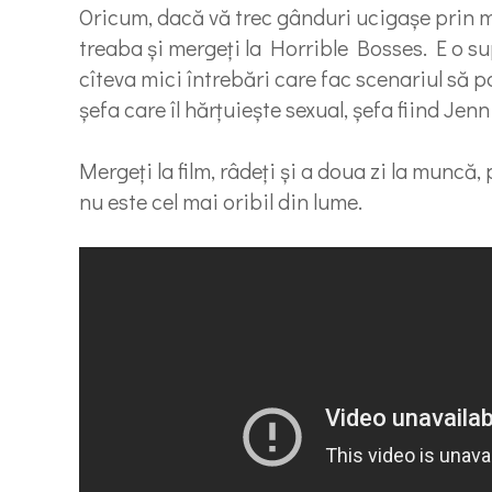
Oricum, dacă vă trec gânduri ucigaşe prin 
treaba şi mergeţi la Horrible Bosses. E o s
cîteva mici întrebări care fac scenariul să p
şefa care îl hărţuieşte sexual, şefa fiind J
Mergeţi la film, râdeţi şi a doua zi la muncă,
nu este cel mai oribil din lume.