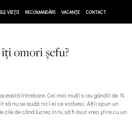
LE VIEŢII
RECOMANDĂRI
VACANȚE
CONTACT
 îţi omori şefu?
a această întrebare. Cei mai mulţi s-au gândit de N
t să nu se audă nici ei ce vorbesc. Alţii spun un
zile de când lucrez în tv, să fi avut vreo ştire cu un