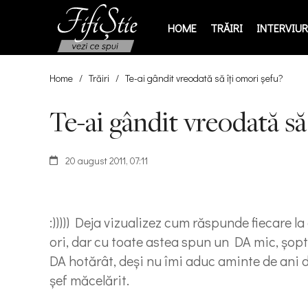
HOME
TRĂIRI
INTERVIURI
Home
/
Trăiri
/
Te-ai gândit vreodată să îţi omori şefu?
Te-ai gândit vreodată să
20 august 2011, 07:11
:))))) Deja vizualizez cum răspunde fiecare l
ori, dar cu toate astea spun un DA mic, şopti
DA hotărât, deşi nu îmi aduc aminte de ani de 
şef măcelărit.