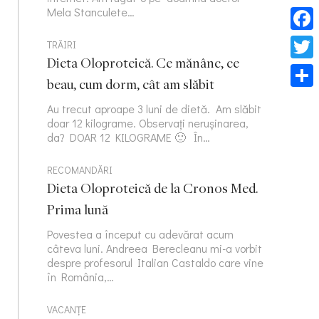
Mela Stanculete…
Face
TRĂIRI
Dieta Oloproteică. Ce mănânc, ce
Twitt
beau, cum dorm, cât am slăbit
Part
Au trecut aproape 3 luni de dietă. Am slăbit
doar 12 kilograme. Observați nerușinarea,
da? DOAR 12 KILOGRAME 🙂 În…
RECOMANDĂRI
Dieta Oloproteică de la Cronos Med.
Prima lună
Povestea a început cu adevărat acum
câteva luni. Andreea Berecleanu mi-a vorbit
despre profesorul Italian Castaldo care vine
în România,…
VACANȚE