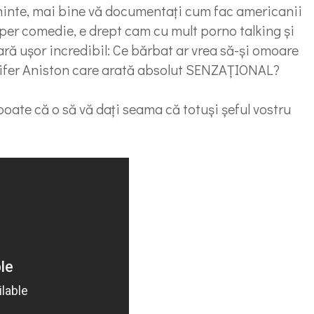
minte, mai bine vă documentaţi cum fac americanii
uper comedie, e drept cam cu mult porno talking şi
ară uşor incredibil: Ce bărbat ar vrea să-şi omoare
ennifer Aniston care arată absolut SENZAŢIONAL?
 poate că o să vă daţi seama că totuşi şeful vostru