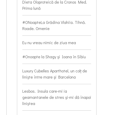
Dieta Oloproteică de la Cronos Med.
Prima lună
#ONoapteLa Grădina Vlahiia. Tihnă.
Roade. Omenie
Eu nu vreau nimic de ziua mea
#Onoapte la Shagy și Ioana în Sibiu
Luxury Cubelles Aparthotel, un colț de
liniște între mare și Barcelona
Lesbos. Insula care-mi ia
geamantanele de stres și-mi dă înapoi
liniștea