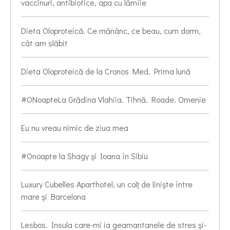
vaccinuri, antibiotice, apa cu lămîie
Dieta Oloproteică. Ce mănânc, ce beau, cum dorm,
cât am slăbit
Dieta Oloproteică de la Cronos Med. Prima lună
#ONoapteLa Grădina Vlahiia. Tihnă. Roade. Omenie
Eu nu vreau nimic de ziua mea
#Onoapte la Shagy și Ioana în Sibiu
Luxury Cubelles Aparthotel, un colț de liniște între
mare și Barcelona
Lesbos. Insula care-mi ia geamantanele de stres și-