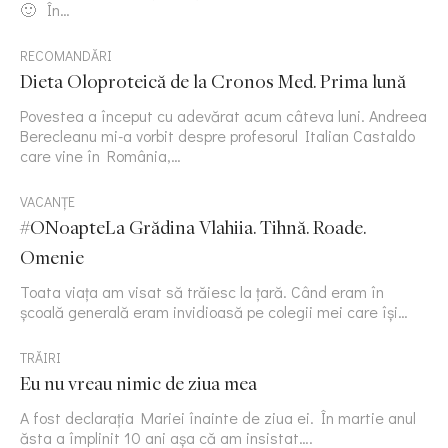
🙂 În…
RECOMANDĂRI
Dieta Oloproteică de la Cronos Med. Prima lună
Povestea a început cu adevărat acum câteva luni. Andreea
Berecleanu mi-a vorbit despre profesorul Italian Castaldo
care vine în România,…
VACANȚE
#ONoapteLa Grădina Vlahiia. Tihnă. Roade.
Omenie
Toata viața am visat să trăiesc la țară. Când eram în
școală generală eram invidioasă pe colegii mei care își…
TRĂIRI
Eu nu vreau nimic de ziua mea
A fost declarația Mariei înainte de ziua ei. În martie anul
ăsta a împlinit 10 ani așa că am insistat….