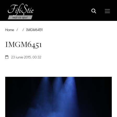
Home
/
/
IMGM6451
IMGM6451
23 iunie 2015, 00:32