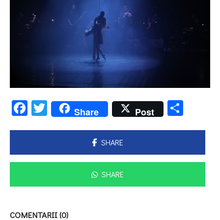
Facebook
Twitter
Parta
Share
Post
SHARE
SHARE
COMENTARII (0)