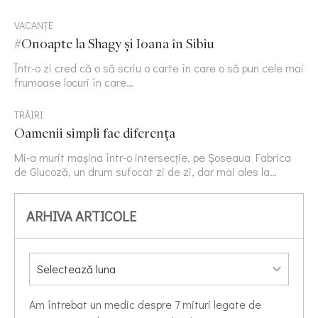
VACANȚE
#Onoapte la Shagy și Ioana în Sibiu
Într-o zi cred că o să scriu o carte în care o să pun cele mai
frumoase locuri în care…
TRĂIRI
Oamenii simpli fac diferența
Mi-a murit mașina într-o intersecție, pe Șoseaua Fabrica
de Glucoză, un drum sufocat zi de zi, dar mai ales la…
ARHIVA ARTICOLE
Am întrebat un medic despre 7 mituri legate de