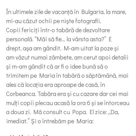
În ultimele zile de vacanță în Bulgaria, la mare,
mi-au căzut ochii pe niște fotografii.
Copii fericiți într-o tabără de dezvoltare
personală. “Măi să fie… la vârsta asta?” E
drept, așa am gândit. M-am uitat la poze și
am văzut numai zâmbete, am cerut apoi detalii
și m-am gândit că ar fi o idee bună să o
trimitem pe Maria în tabără o săptămână, mai
ales că locația era aproape de casă, în
Corbeanca. Tabăra era și cu cazare dar cei mai
mulți copii plecau acasă la ora 6 și se întorceau
a doua zi. Mă consult cu Popa. El zice: „Da,
imediat.” Și o întrebăm pe Maria: