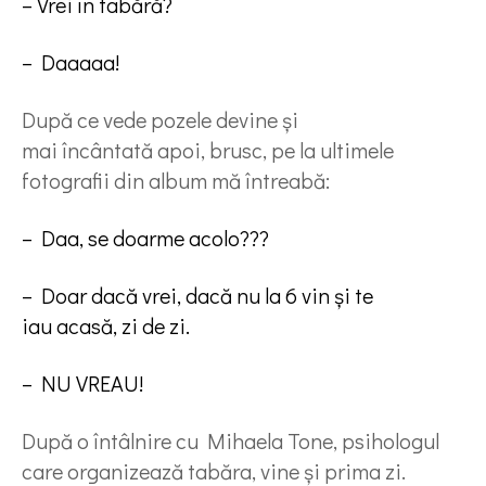
– Vrei în tabără?
– Daaaaa!
După ce vede pozele devine și
mai încântată apoi, brusc, pe la ultimele
fotografii din album mă întreabă:
– Daa, se doarme acolo???
– Doar dacă vrei, dacă nu la 6 vin și te
iau acasă, zi de zi.
– NU VREAU!
După o întâlnire cu Mihaela Tone, psihologul
care organizează tabăra, vine și prima zi.