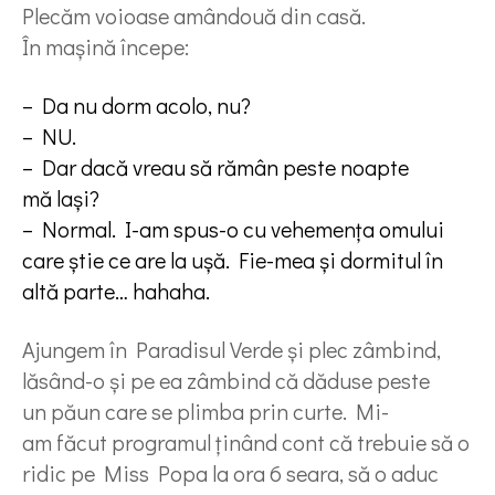
Plecăm voioase amândouă din casă.
În mașină începe:
– Da nu dorm acolo, nu?
– NU.
– Dar dacă vreau să rămân peste noapte
mă lași?
– Normal. I-am spus-o cu vehemența omului
care știe ce are la ușă. Fie-mea și dormitul în
altă parte… hahaha.
Ajungem în Paradisul Verde și plec zâmbind,
lăsând-o și pe ea zâmbind că dăduse peste
un păun care se plimba prin curte. Mi-
am făcut programul ținând cont că trebuie să o
ridic pe Miss Popa la ora 6 seara, să o aduc