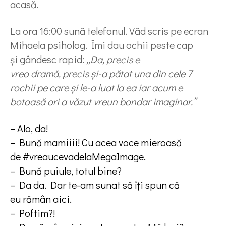
acasă.
La ora 16:00 sună telefonul. Văd scris pe ecran
Mihaela psiholog. Îmi dau ochii peste cap
și gândesc rapid:
„Da, precis e
vreo dramă, precis și-a pătat una din cele 7
rochii pe care și le-a luat la ea iar acum e
botoasă ori a văzut vreun bondar imaginar.”
– Alo, da!
– Bună mamiiii! Cu acea voce mieroasă
de #vreaucevadelaMegaImage.
– Bună puiule, totul bine?
– Da da. Dar te-am sunat să îți spun că
eu rămân aici.
– Poftim?!