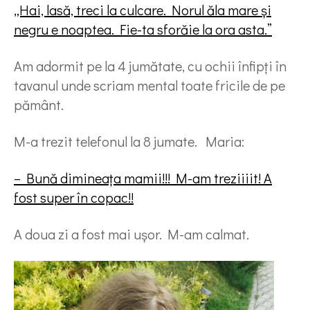
„Hai, lasă, treci la culcare. Norul ăla mare și
negru e noaptea. Fie-ta sforăie la ora asta.”
Am adormit pe la 4 jumătate, cu ochii înfipți în
tavanul unde scriam mental toate fricile de pe
pământ.
M-a trezit telefonul la 8 jumate. Maria:
– Bună dimineața mamii!!! M-am treziiiit! A
fost super în copac!!
A doua zi a fost mai ușor. M-am calmat.