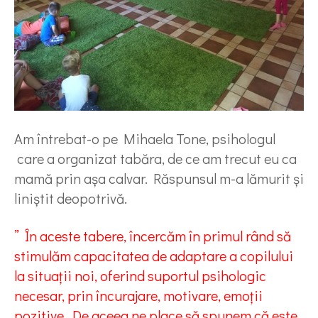
Am întrebat-o pe Mihaela Tone, psihologul
care a organizat tabăra, de ce am trecut eu ca
mamă prin așa calvar. Răspunsul m-a lămurit și
liniștit deopotrivă.
” În aceste tabere, încercăm în primul rând să
stimulăm capacitatea de adaptare a copilului
la situații noi, oferind suportul psihologic
necesar, prin încurajare, motivare, emoții
pozitive. De aceea ne place să spunem că este