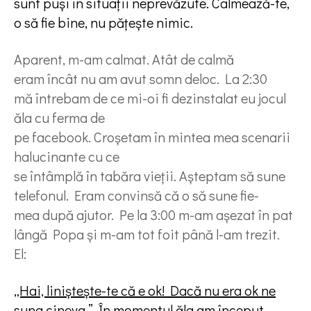
sunt puși în situații neprevăzute. Calmează-te,
o să fie bine, nu pățește nimic.
Aparent, m-am calmat. Atât de calmă
eram încât nu am avut somn deloc. La 2:30
mă întrebam de ce mi-oi fi dezinstalat eu jocul
ăla cu ferma de
pe facebook. Croșetam în mintea mea scenarii
halucinante cu ce
se întâmplă în tabăra vieții. Așteptam să sune
telefonul. Eram convinsă că o să sune fie-
mea după ajutor. Pe la 3:00 m-am așezat în pat
lângă Popa și m-am tot foit până l-am trezit.
El:
„Hai, liniștește-te că e ok! Dacă nu era ok ne
suna cineva.” În momentul ăla am început