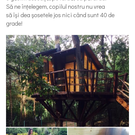
Să ne înțelegem, copilul nostru nu vrea
să își dea șosetele jos nici când sunt 40 de
grade!