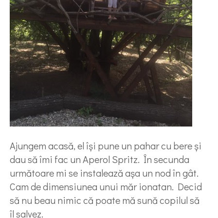
Ajungem acasă, el își pune un pahar cu bere și
dau să îmi fac un Aperol Spritz. În secunda
următoare mi se instalează așa un nod în gât.
Cam de dimensiunea unui măr ionatan. Decid
să nu beau nimic că poate mă sună copilul să
îl salvez.