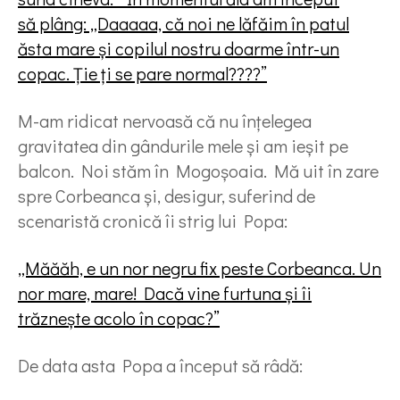
să plâng: „Daaaaa, că noi ne lăfăim în patul
ăsta mare și copilul nostru doarme într-un
copac. Ție ți se pare normal????”
M-am ridicat nervoasă că nu înțelegea
gravitatea din gândurile mele și am ieșit pe
balcon. Noi stăm în Mogoșoaia. Mă uit în zare
spre Corbeanca și, desigur, suferind de
scenaristă cronică îi strig lui Popa:
„Măăăh, e un nor negru fix peste Corbeanca. Un
nor mare, mare! Dacă vine furtuna și îi
trăznește acolo în copac?”
De data asta Popa a început să râdă: