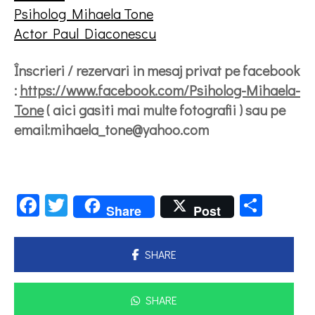
Psiholog Mihaela Tone
Actor Paul Diaconescu
Înscrieri / rezervari in mesaj privat pe facebook
:
https://www.facebook.com/Psiholog-Mihaela-
Tone
( aici gasiti mai multe fotografii ) sau pe
email:
mihaela_tone@yahoo.com
Facebook
Twitter
Parta
Share
Post
SHARE
SHARE