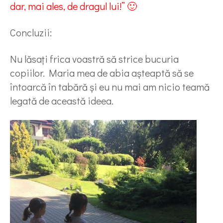
dar, mai ales, de dragul lui!” 🙂
Concluzii:
Nu lăsați frica voastră să strice bucuria
copiilor. Maria mea de abia așteaptă să se
întoarcă în tabără și eu nu mai am nicio teamă
legată de această ideea.