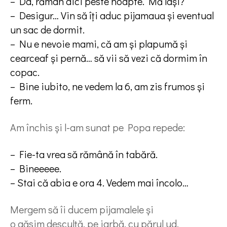
– Da, rămân aici peste noapte. Mă lași?
– Desigur… Vin să îți aduc pijamaua și eventual
un sac de dormit.
– Nu e nevoie mami, că am și plapumă și
cearceaf și pernă… să vii să vezi că dormim în
copac.
– Bine iubito, ne vedem la 6, am zis frumos și
ferm.
Am închis și l-am sunat pe Popa repede:
– Fie-ta vrea să rămână în tabără.
– Bineeeee.
– Stai că abia e ora 4. Vedem mai încolo…
Mergem să îi ducem pijamalele și
o găsim desculță, pe iarbă, cu părul ud.