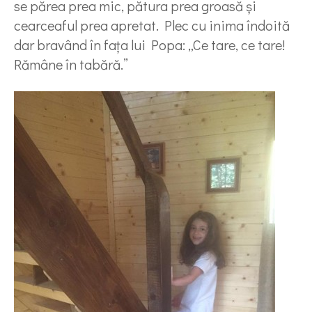
se părea prea mic, pătura prea groasă și
cearceaful prea apretat. Plec cu inima îndoită
dar bravând în fața lui Popa: „Ce tare, ce tare!
Rămâne în tabără.”