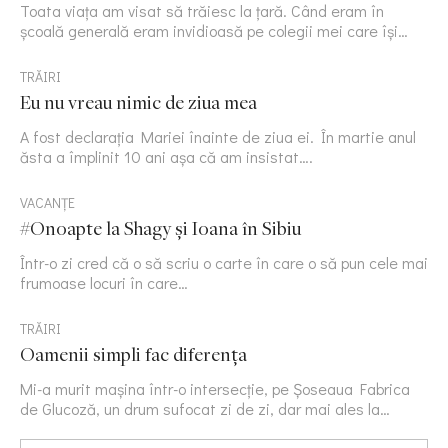
Toata viața am visat să trăiesc la țară. Când eram în
școală generală eram invidioasă pe colegii mei care își…
TRĂIRI
Eu nu vreau nimic de ziua mea
A fost declarația Mariei înainte de ziua ei. În martie anul
ăsta a împlinit 10 ani așa că am insistat….
VACANȚE
#Onoapte la Shagy și Ioana în Sibiu
Într-o zi cred că o să scriu o carte în care o să pun cele mai
frumoase locuri în care…
TRĂIRI
Oamenii simpli fac diferența
Mi-a murit mașina într-o intersecție, pe Șoseaua Fabrica
de Glucoză, un drum sufocat zi de zi, dar mai ales la…