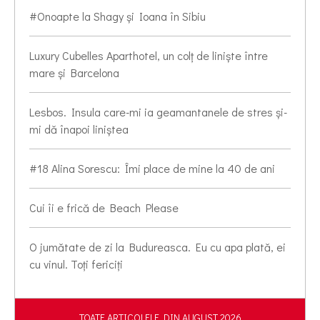
#Onoapte la Shagy și Ioana în Sibiu
Luxury Cubelles Aparthotel, un colț de liniște între
mare și Barcelona
Lesbos. Insula care-mi ia geamantanele de stres și-
mi dă înapoi liniștea
#18 Alina Sorescu: Îmi place de mine la 40 de ani
Cui îi e frică de Beach Please
O jumătate de zi la Budureasca. Eu cu apa plată, ei
cu vinul. Toți fericiți
TOATE ARTICOLELE DIN AUGUST 2026