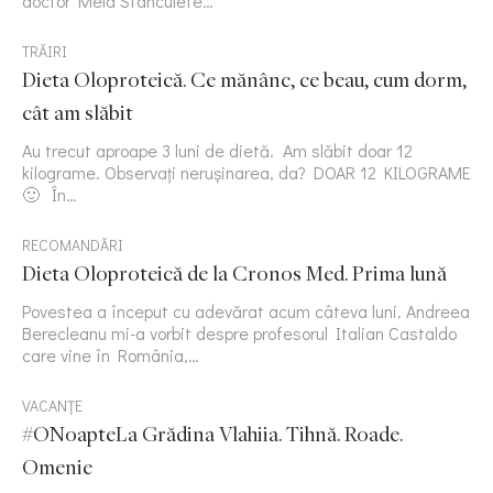
doctor Mela Stanculete…
TRĂIRI
Dieta Oloproteică. Ce mănânc, ce beau, cum dorm,
cât am slăbit
Au trecut aproape 3 luni de dietă. Am slăbit doar 12
kilograme. Observați nerușinarea, da? DOAR 12 KILOGRAME
🙂 În…
RECOMANDĂRI
Dieta Oloproteică de la Cronos Med. Prima lună
Povestea a început cu adevărat acum câteva luni. Andreea
Berecleanu mi-a vorbit despre profesorul Italian Castaldo
care vine în România,…
VACANȚE
#ONoapteLa Grădina Vlahiia. Tihnă. Roade.
Omenie