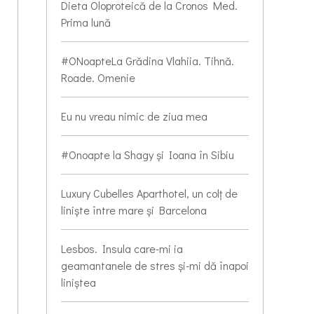
Dieta Oloproteică de la Cronos Med.
Prima lună
#ONoapteLa Grădina Vlahiia. Tihnă.
Roade. Omenie
Eu nu vreau nimic de ziua mea
#Onoapte la Shagy și Ioana în Sibiu
Luxury Cubelles Aparthotel, un colț de
liniște între mare și Barcelona
Lesbos. Insula care-mi ia
geamantanele de stres și-mi dă înapoi
liniștea