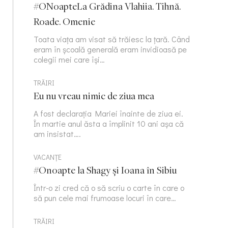
#ONoapteLa Grădina Vlahiia. Tihnă.
Roade. Omenie
Toata viața am visat să trăiesc la țară. Când
eram în școală generală eram invidioasă pe
colegii mei care își…
TRĂIRI
Eu nu vreau nimic de ziua mea
A fost declarația Mariei înainte de ziua ei.
În martie anul ăsta a împlinit 10 ani așa că
am insistat….
VACANȚE
#Onoapte la Shagy și Ioana în Sibiu
Într-o zi cred că o să scriu o carte în care o
să pun cele mai frumoase locuri în care…
TRĂIRI