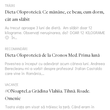
TRĂIRI
Dieta Oloproteică. Ce mănânc, ce beau, cum dorm,
cât am slăbit
Au trecut aproape 3 luni de dietă. Am slăbit doar 12
kilograme. Observați nerușinarea, da? DOAR 12 KILOGRAME
🙂 În…
RECOMANDĂRI
Dieta Oloproteică de la Cronos Med. Prima lună
Povestea a început cu adevărat acum câteva luni. Andreea
Berecleanu mi-a vorbit despre profesorul Italian Castaldo
care vine în România,…
VACANȚE
#ONoapteLa Grădina Vlahiia. Tihnă. Roade.
Omenie
Toata viața am visat să trăiesc la țară. Când eram în