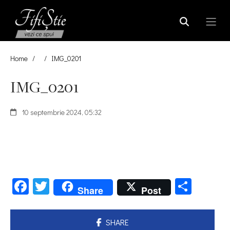
Home
/
/
IMG_0201
IMG_0201
10 septembrie 2024, 05:32
Facebook
Twitter
Parta
Share
Post
SHARE