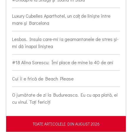
Luxury Cubelles Aparthotel, un colț de liniște între
mare și Barcelona
Lesbos. Insula care-mi ia geamantanele de stres și-
mi dă înapoi liniștea
#18 Alina Sorescu: Îmi place de mine la 40 de ani
Cui îi e frică de Beach Please
O jumătate de zi la Budureasca. Eu cu apa plată, ei
cu vinul. Toți fericiți
TOATE ARTICOLELE DIN AUGUST 2026