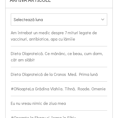
Am întrebat un medic despre 7 mituri legate de
vaccinuri, antibiotice, apa cu lămîie
Dieta Oloproteică. Ce mănânc, ce beau, cum dorm,
cât am slăbit
Dieta Oloproteică de la Cronos Med. Prima lună
#ONoapteLa Grădina Vlahiia. Tihnă. Roade. Omenie
Eu nu vreau nimic de ziua mea
#Onoapte la Shagy și Ioana în Sibiu