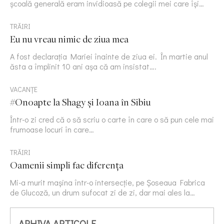
școală generală eram invidioasă pe colegii mei care își…
TRĂIRI
Eu nu vreau nimic de ziua mea
A fost declarația Mariei înainte de ziua ei. În martie anul
ăsta a împlinit 10 ani așa că am insistat….
VACANȚE
#Onoapte la Shagy și Ioana în Sibiu
Într-o zi cred că o să scriu o carte în care o să pun cele mai
frumoase locuri în care…
TRĂIRI
Oamenii simpli fac diferența
Mi-a murit mașina într-o intersecție, pe Șoseaua Fabrica
de Glucoză, un drum sufocat zi de zi, dar mai ales la…
ARHIVA ARTICOLE