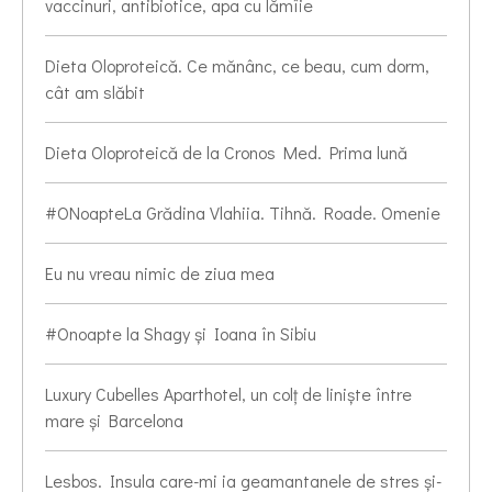
vaccinuri, antibiotice, apa cu lămîie
Dieta Oloproteică. Ce mănânc, ce beau, cum dorm,
cât am slăbit
Dieta Oloproteică de la Cronos Med. Prima lună
#ONoapteLa Grădina Vlahiia. Tihnă. Roade. Omenie
Eu nu vreau nimic de ziua mea
#Onoapte la Shagy și Ioana în Sibiu
Luxury Cubelles Aparthotel, un colț de liniște între
mare și Barcelona
Lesbos. Insula care-mi ia geamantanele de stres și-