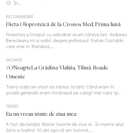
🙂 În…
RECOMANDĂRI
Dieta Oloproteică de la Cronos Med. Prima lună
Povestea a început cu adevărat acum câteva luni. Andreea
Berecleanu mi-a vorbit despre profesorul Italian Castaldo
care vine în România,…
VACANȚE
#ONoapteLa Grădina Vlahiia. Tihnă. Roade.
Omenie
Toata viața am visat să trăiesc la țară. Când eram în
școală generală eram invidioasă pe colegii mei care își…
TRĂIRI
Eu nu vreau nimic de ziua mea
A fost declarația Mariei înainte de ziua ei. În martie anul
ăsta a împlinit 10 ani așa că am insistat….