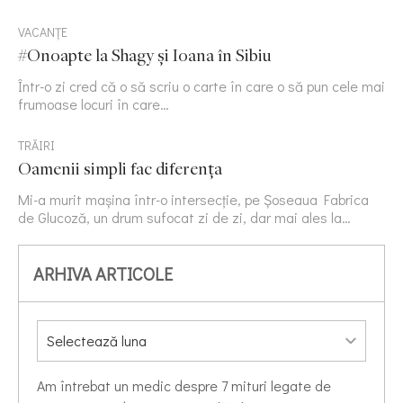
VACANȚE
#Onoapte la Shagy și Ioana în Sibiu
Într-o zi cred că o să scriu o carte în care o să pun cele mai
frumoase locuri în care…
TRĂIRI
Oamenii simpli fac diferența
Mi-a murit mașina într-o intersecție, pe Șoseaua Fabrica
de Glucoză, un drum sufocat zi de zi, dar mai ales la…
ARHIVA ARTICOLE
Am întrebat un medic despre 7 mituri legate de