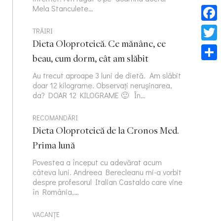
Mela Stanculete…
Face
TRĂIRI
Dieta Oloproteică. Ce mănânc, ce
Twitt
beau, cum dorm, cât am slăbit
Part
Au trecut aproape 3 luni de dietă. Am slăbit
doar 12 kilograme. Observați nerușinarea,
da? DOAR 12 KILOGRAME 🙂 În…
RECOMANDĂRI
Dieta Oloproteică de la Cronos Med.
Prima lună
Povestea a început cu adevărat acum
câteva luni. Andreea Berecleanu mi-a vorbit
despre profesorul Italian Castaldo care vine
în România,…
VACANȚE