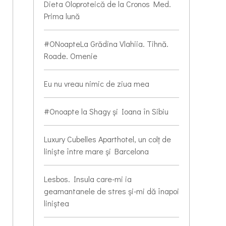
Dieta Oloproteică de la Cronos Med.
Prima lună
#ONoapteLa Grădina Vlahiia. Tihnă.
Roade. Omenie
Eu nu vreau nimic de ziua mea
#Onoapte la Shagy și Ioana în Sibiu
Luxury Cubelles Aparthotel, un colț de
liniște între mare și Barcelona
Lesbos. Insula care-mi ia
geamantanele de stres și-mi dă înapoi
liniștea