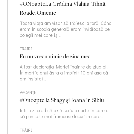
#ONoapteLa Grădina Vlahiia. Tihnă.
Roade. Omenie
Toata viața am visat să trăiesc la țară. Când
eram în școală generală eram invidioasă pe
colegii mei care își…
TRĂIRI
Eu nu vreau nimic de ziua mea
A fost declarația Mariei înainte de ziua ei.
În martie anul ăsta a împlinit 10 ani așa că
am insistat….
VACANȚE
#Onoapte la Shagy și Ioana în Sibiu
Într-o zi cred că o să scriu o carte în care o
să pun cele mai frumoase locuri în care…
TRĂIRI