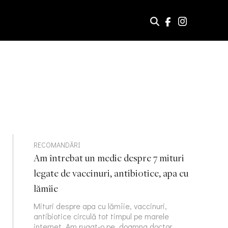
RECOMANDĂRI
Am întrebat un medic despre 7 mituri
legate de vaccinuri, antibiotice, apa cu
lămîie
Mituri despre apa cu lămîie, vaccinuri,
antibiotice circulă tot timpul pe marele
internet. Am rugat-o pe doamna doctor