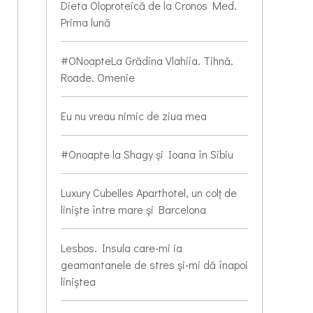
Dieta Oloproteică de la Cronos Med.
Prima lună
#ONoapteLa Grădina Vlahiia. Tihnă.
Roade. Omenie
Eu nu vreau nimic de ziua mea
#Onoapte la Shagy și Ioana în Sibiu
Luxury Cubelles Aparthotel, un colț de
liniște între mare și Barcelona
Lesbos. Insula care-mi ia
geamantanele de stres și-mi dă înapoi
liniștea