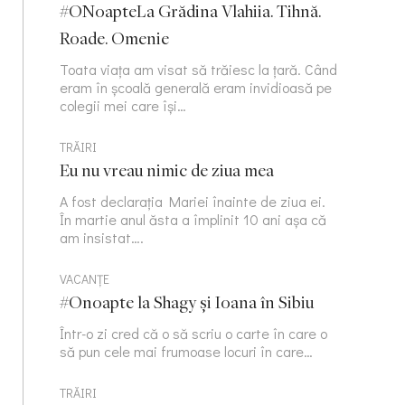
#ONoapteLa Grădina Vlahiia. Tihnă.
Roade. Omenie
Toata viața am visat să trăiesc la țară. Când
eram în școală generală eram invidioasă pe
colegii mei care își…
TRĂIRI
Eu nu vreau nimic de ziua mea
A fost declarația Mariei înainte de ziua ei.
În martie anul ăsta a împlinit 10 ani așa că
am insistat….
VACANȚE
#Onoapte la Shagy și Ioana în Sibiu
Într-o zi cred că o să scriu o carte în care o
să pun cele mai frumoase locuri în care…
TRĂIRI