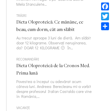
Mela Stanculete…
Face
TRĂIRI
Dieta Oloproteică. Ce mănânc, ce
Twitt
beau, cum dorm, cât am slăbit
Part
Au trecut aproape 3 luni de dietă. Am slăbit
doar 12 kilograme. Observați nerușinarea,
da? DOAR 12 KILOGRAME 🙂 În…
RECOMANDĂRI
Dieta Oloproteică de la Cronos Med.
Prima lună
Povestea a început cu adevărat acum
câteva luni. Andreea Berecleanu mi-a vorbit
despre profesorul Italian Castaldo care vine
în România,…
VACANȚE