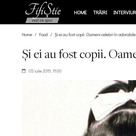
HOME
TRĂIRI
INTERVIURI
Home
/
Food
/
Şi ei au fost copii. Oameni celebri în adorabilel
Şi ei au fost copii. Oame
05 iulie 2015, 11:00