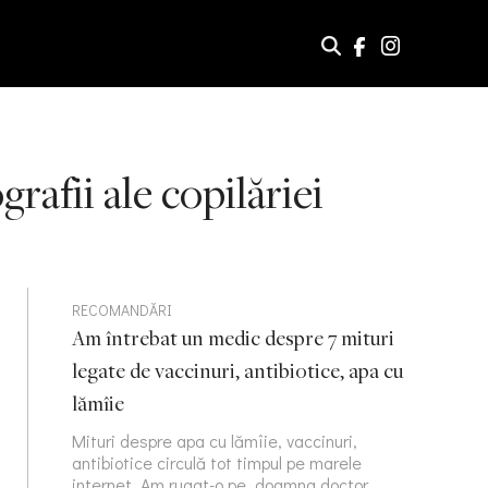
grafii ale copilăriei
RECOMANDĂRI
Am întrebat un medic despre 7 mituri
legate de vaccinuri, antibiotice, apa cu
lămîie
Mituri despre apa cu lămîie, vaccinuri,
antibiotice circulă tot timpul pe marele
internet. Am rugat-o pe doamna doctor