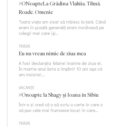
#ONoapteLa Grădina Vlahiia. Tihnă.
Roade. Omenie
Toata viața am visat să trăiesc la țară. Când
eram în școală generală eram invidioasă pe
colegii mei care își…
TRĂIRI
Eu nu vreau nimic de ziua mea
A fost declarația Mariei înainte de ziua ei.
În martie anul ăsta a împlinit 10 ani așa că
am insistat….
VACANȚE
#Onoapte la Shagy și Ioana în Sibiu
Într-o zi cred că o să scriu o carte în care o
să pun cele mai frumoase locuri în care…
TRĂIRI