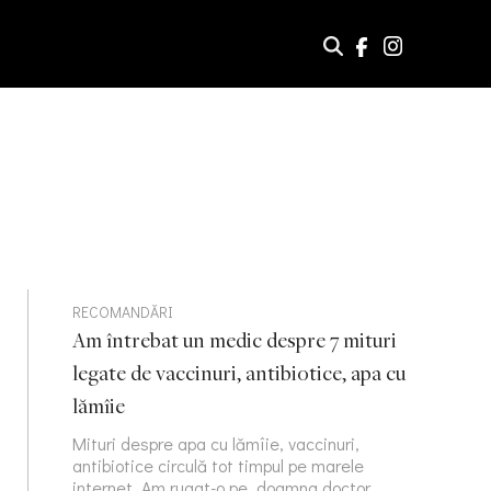
RECOMANDĂRI
Am întrebat un medic despre 7 mituri
legate de vaccinuri, antibiotice, apa cu
lămîie
Mituri despre apa cu lămîie, vaccinuri,
antibiotice circulă tot timpul pe marele
internet. Am rugat-o pe doamna doctor