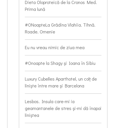
Dieta Oloproteică de la Cronos Med.
Prima lună
#ONoapteLa Grădina Vlahiia. Tihnă.
Roade. Omenie
Eu nu vreau nimic de ziua mea
#Onoapte la Shagy și Ioana în Sibiu
Luxury Cubelles Aparthotel, un colț de
liniște între mare și Barcelona
Lesbos. Insula care-mi ia
geamantanele de stres și-mi dă înapoi
liniștea