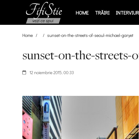
HOME
TRĂIRI
INTERVIURI
Home
/
/
sunset-on-the-streets-of-seoul-michael-garyet
sunset-on-the-streets-o
12 noiembrie 2015, 00:33