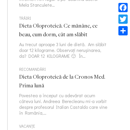
Mela Stanculete…
Face
TRĂIRI
Dieta Oloproteică. Ce mănânc, ce
Twitt
beau, cum dorm, cât am slăbit
Part
Au trecut aproape 3 luni de dietă. Am slăbit
doar 12 kilograme. Observați nerușinarea,
da? DOAR 12 KILOGRAME 🙂 În…
RECOMANDĂRI
Dieta Oloproteică de la Cronos Med.
Prima lună
Povestea a început cu adevărat acum
câteva luni. Andreea Berecleanu mi-a vorbit
despre profesorul Italian Castaldo care vine
în România,…
VACANȚE