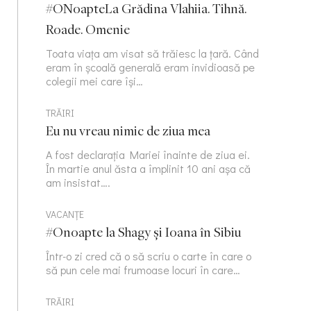
#ONoapteLa Grădina Vlahiia. Tihnă.
Roade. Omenie
Toata viața am visat să trăiesc la țară. Când
eram în școală generală eram invidioasă pe
colegii mei care își…
TRĂIRI
Eu nu vreau nimic de ziua mea
A fost declarația Mariei înainte de ziua ei.
În martie anul ăsta a împlinit 10 ani așa că
am insistat….
VACANȚE
#Onoapte la Shagy și Ioana în Sibiu
Într-o zi cred că o să scriu o carte în care o
să pun cele mai frumoase locuri în care…
TRĂIRI