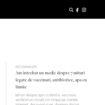
RECOMANDĂRI
Am întrebat un medic despre 7 mituri
legate de vaccinuri, antibiotice, apa cu
lămîie
Mituri despre apa cu lămîie, vaccinuri,
antibiotice circulă tot timpul pe marele
internet. Am rugat-o pe doamna doctor