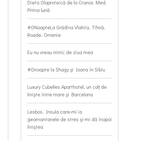
Dieta Oloproteică de la Cronos Med.
Prima lună
#ONoapteLa Grădina Vlahiia. Tihnă.
Roade. Omenie
Eu nu vreau nimic de ziua mea
#Onoapte la Shagy și Ioana în Sibiu
Luxury Cubelles Aparthotel, un colț de
liniște între mare și Barcelona
Lesbos. Insula care-mi ia
geamantanele de stres și-mi dă înapoi
liniștea