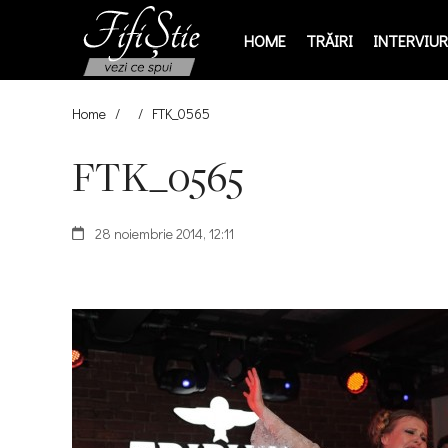
HOME
TRĂIRI
INTERVIURI
Home
/
/
FTK_0565
FTK_0565
28 noiembrie 2014, 12:11