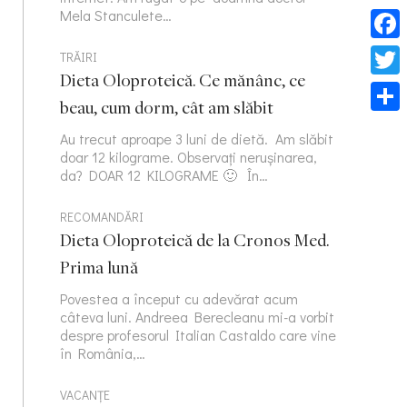
Mela Stanculete…
Face
TRĂIRI
Dieta Oloproteică. Ce mănânc, ce
Twitt
beau, cum dorm, cât am slăbit
Part
Au trecut aproape 3 luni de dietă. Am slăbit
doar 12 kilograme. Observați nerușinarea,
da? DOAR 12 KILOGRAME 🙂 În…
RECOMANDĂRI
Dieta Oloproteică de la Cronos Med.
Prima lună
Povestea a început cu adevărat acum
câteva luni. Andreea Berecleanu mi-a vorbit
despre profesorul Italian Castaldo care vine
în România,…
VACANȚE